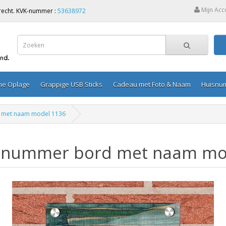
Mijn Acc
Utrecht. KVK-nummer :
53638972
ine Oplage
Grappige USB Sticks
Cadeau met Foto & Naam
Huisnu
 met naam model 1136
snummer bord met naam mo