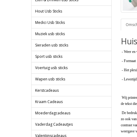
Hout Usb Sticks
Medici Usb Sticks
Omschr
Muziek usb sticks
Hui
Sieraden usb sticks
- Weer en 
Sport usb sticks
- Formaat 
Voertuig usb sticks
- Het plex
Wapen usb sticks
- Levertijd
Kerstcadeaus
Wij printen
Kraam Cadeaus
de tekst di
Moederdagcadeaus
De bedrukki
zo ook van 
Vaderdag Cadeautjes
contrast va
weergave v
Valentijnscadeaus