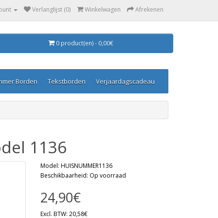
ount
Verlanglijst (0)
Winkelwagen
Afrekenen
0 product(en) - 0,00€
mmer Borden
Tekstborden
Verjaardagscadeau
del 1136
Model: HUISNUMMER1136
Beschikbaarheid: Op voorraad
24,90€
Excl. BTW: 20,58€