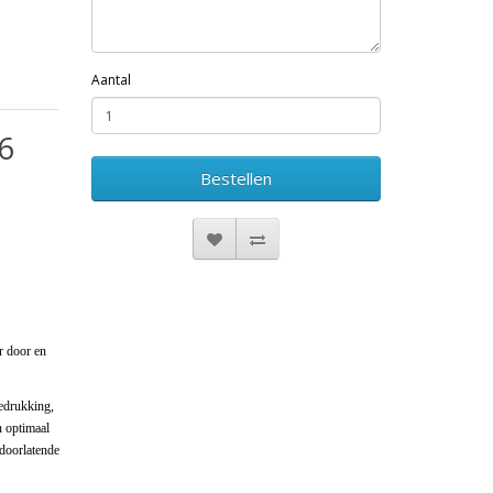
Aantal
6
Bestellen
r door en
bedrukking,
n optimaal
tdoorlatende