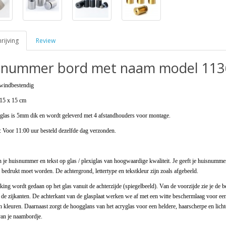
ijving
Review
snummer bord met naam model 113
windbestendig
15 x 15 cm
iglas is 5mm dik en wordt geleverd met 4 afstandhouders voor montage.
: Voor 11:00 uur besteld dezelfde dag verzonden.
 je huisnummer en tekst op glas / plexiglas van hoogwaardige kwaliteit. Je geeft je huisnumme
e bedrukt moet worden. De achtergrond, lettertype en tekstkleur zijn zoals afgebeeld.
ng wordt gedaan op het glas vanuit de achterzijde (spiegelbeeld). Van de voorzijde zie je de 
de zijkanten. De achterkant van de glasplaat werken we af met een witte beschermlaag voor ee
n kleuren. Daarnaast zorgt de hoogglans van het acryglas voor een heldere, haarscherpe en lich
an je naambordje.