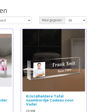
oen
Weergegeven:
Kristalheldere Tafel
eder
naambordje Cadeau voor
Vader
29,90€