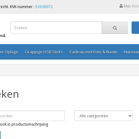
Mijn Acc
Utrecht. KVK-nummer :
53638972
ine Oplage
Grappige USB Sticks
Cadeau met Foto & Naam
Huisnu
eken
ook in productomschrijving