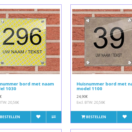
snummer bord met naam
Huisnummer bord met 
el 1030
model 1100
€
24,90€
 BTW: 20,58€
Excl. BTW: 20,58€
BESTELLEN
BESTELLEN