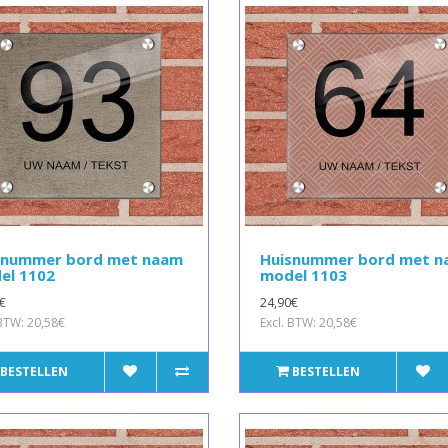
snummer bord met naam
Huisnummer bord met 
el 1102
model 1103
€
24,90€
 BTW: 20,58€
Excl. BTW: 20,58€
BESTELLEN
BESTELLEN