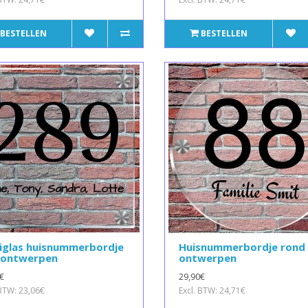
BESTELLEN
BESTELLEN
xiglas huisnummerbordje
Huisnummerbordje rond 
f ontwerpen
ontwerpen
€
29,90€
 BTW: 23,06€
Excl. BTW: 24,71€