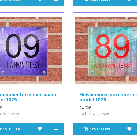
snummer bord met naam
Huisnummer bord met 
el 1025
model 1026
€
24,90€
 BTW: 20,58€
Excl. BTW: 20,58€
BESTELLEN
BESTELLEN