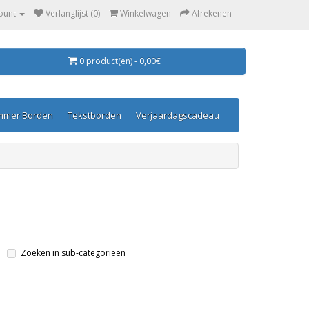
ount
Verlanglijst (0)
Winkelwagen
Afrekenen
0 product(en) - 0,00€
mmer Borden
Tekstborden
Verjaardagscadeau
Zoeken in sub-categorieën