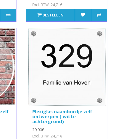
Excl. BTW: 24,71€
BESTELLEN
zelf
Plexiglas naambordje zelf
ontwerpen ( witte
achtergrond)
29,90€
Excl. BTW: 24,71€