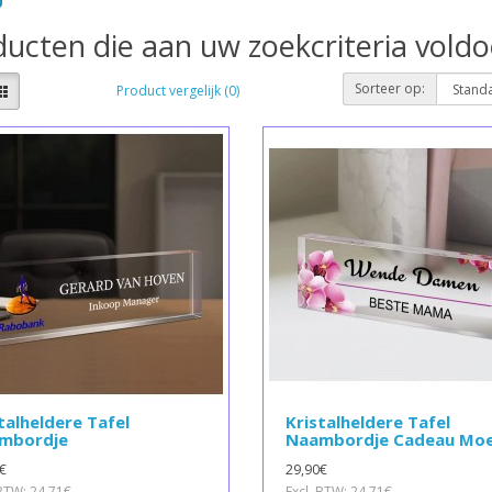
ucten die aan uw zoekcriteria vold
Sorteer op:
Product vergelijk (0)
talheldere Tafel
Kristalheldere Tafel
mbordje
Naambordje Cadeau Mo
€
29,90€
 BTW: 24,71€
Excl. BTW: 24,71€