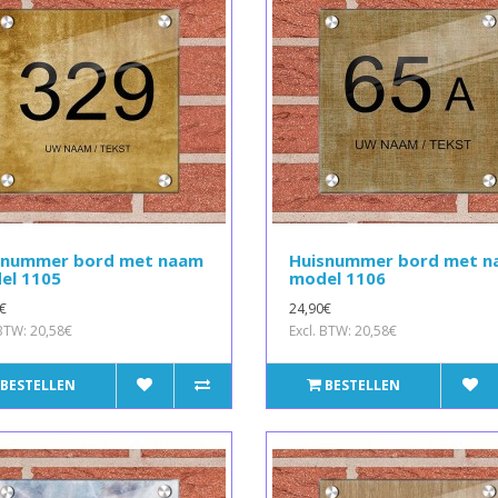
snummer bord met naam
Huisnummer bord met 
el 1105
model 1106
€
24,90€
 BTW: 20,58€
Excl. BTW: 20,58€
BESTELLEN
BESTELLEN