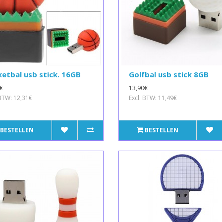
etbal usb stick. 16GB
Golfbal usb stick 8GB
€
13,90€
 BTW: 12,31€
Excl. BTW: 11,49€
BESTELLEN
BESTELLEN