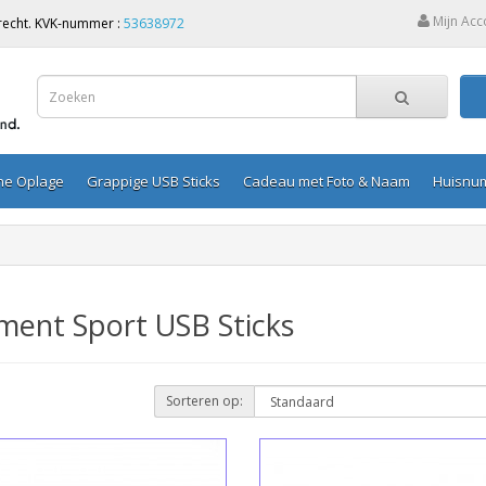
Mijn Acc
Utrecht. KVK-nummer :
53638972
ine Oplage
Grappige USB Sticks
Cadeau met Foto & Naam
Huisnu
ment Sport USB Sticks
Sorteren op: