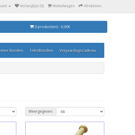
ount
Verlanglijst (0)
Winkelwagen
Afrekenen
0 product(en) - 0,00€
mmer Borden
Tekstborden
Verjaardagscadeau
Weergegeven: