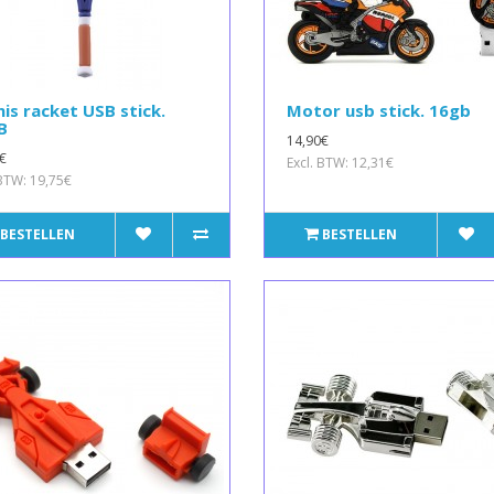
is racket USB stick.
Motor usb stick. 16gb
B
14,90€
€
Excl. BTW: 12,31€
 BTW: 19,75€
BESTELLEN
BESTELLEN