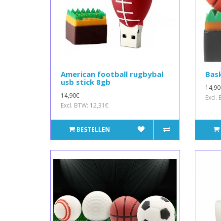
American football rugbybal
Bask
usb stick 8gb
14,90
14,90€
Excl.
Excl. BTW: 12,31€
BESTELLEN