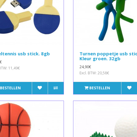
ltennis usb stick. 8gb
Turnen poppetje usb stic
Kleur groen. 32gb
€
24,90€
 BTW: 11,49€
Excl. BTW: 20,58€
BESTELLEN
BESTELLEN