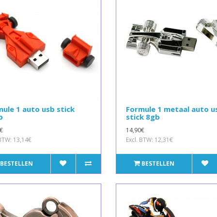
ule 1 auto usb stick
Formule 1 metaal auto u
b
stick 8gb
€
14,90€
 BTW: 13,14€
Excl. BTW: 12,31€
BESTELLEN
BESTELLEN