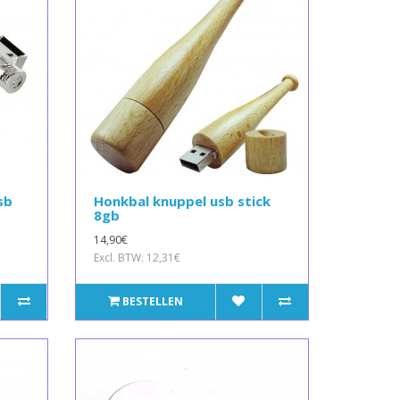
sb
Honkbal knuppel usb stick
8gb
14,90€
Excl. BTW: 12,31€
BESTELLEN