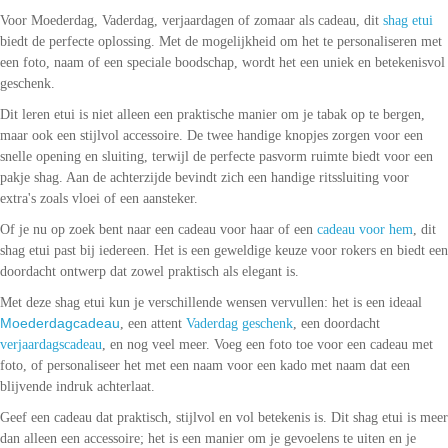
Voor Moederdag, Vaderdag, verjaardagen of zomaar als cadeau, dit
shag etui
biedt de perfecte oplossing. Met de mogelijkheid om het te personaliseren met
een foto, naam of een speciale boodschap, wordt het een uniek en betekenisvol
geschenk.
Dit leren etui is niet alleen een praktische manier om je tabak op te bergen,
maar ook een stijlvol accessoire. De twee handige knopjes zorgen voor een
snelle opening en sluiting, terwijl de perfecte pasvorm ruimte biedt voor een
pakje shag. Aan de achterzijde bevindt zich een handige ritssluiting voor
extra's zoals vloei of een aansteker.
Of je nu op zoek bent naar een cadeau voor haar of een
cadeau voor hem
, dit
shag etui past bij iedereen. Het is een geweldige keuze voor rokers en biedt een
doordacht ontwerp dat zowel praktisch als elegant is.
Met deze shag etui kun je verschillende wensen vervullen: het is een ideaal
Moederdagcadeau
, een attent
Vaderdag geschenk
, een doordacht
verjaardagscadeau
, en nog veel meer. Voeg een foto toe voor een cadeau met
foto, of personaliseer het met een naam voor een kado met naam dat een
blijvende indruk achterlaat.
Geef een cadeau dat praktisch, stijlvol en vol betekenis is. Dit shag etui is meer
dan alleen een accessoire; het is een manier om je gevoelens te uiten en je