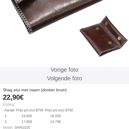
Vorige foto
Volgende foto
Shag etui met naam (donker bruin)
22,90€
Korting
:
Aantal
Prijs p/s incl BTW
Prijs p/s excl BTW
2
19,90€
16.45€
3
17,90€
14.79€
Model:
SHAG105