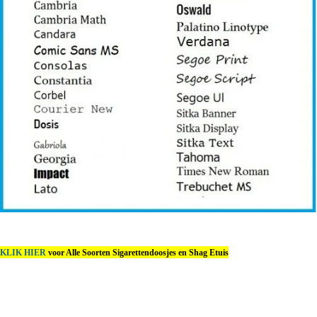
KLIK HIER
voor Alle Soorten Sigarettendoosjes en Shag Etuis