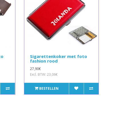
to
Sigarettenkoker met foto
fashion rood
27,90€
Excl. BTW: 23,06€
BESTELLEN