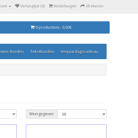
ount
Verlanglijst (0)
Winkelwagen
Afrekenen
0 product(en) - 0,00€
mmer Borden
Tekstborden
Verjaardagscadeau
Weergegeven: