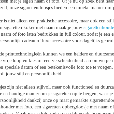
ssen met je eigen naam of foto. Of je nu op zoek bent naar
ezelf, onze sigarettendoosjes bieden een unieke manier om je 
 is niet alleen een praktische accessoire, maar ook een stij
n sigaretten koker met naam maak je jouw
sigarettenhoude
naam of foto laten bedrukken in full colour, zodat je een e
ls persoonlijk cadeau of luxe accessoire voor dagelijks gebrui
de printtechnologieën kunnen we een heldere en duurzame
 de vrije loop en kies uit een verscheidenheid aan ontwerpen
en speciale datum of een betekenisvolle foto toe te voegen,
bij jouw stijl en persoonlijkheid.
jes zijn niet alleen stijlvol, maar ook functioneel en duu
ge en handige manier om je sigaretten op te bergen, waar 
ersoonlijkheid dankzij onze op maat gemaakte sigarettendoo
nhouder met foto, een sigaretten opbergdoosje met naam of 
 cadeau. Maak van je foto cadeau een blijvende herinnering 