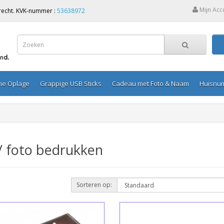
Mijn Acc
Utrecht. KVK-nummer :
53638972
ine Oplage
Grappige USB Sticks
Cadeau met Foto & Naam
Huisnu
/ foto bedrukken
Sorteren op: