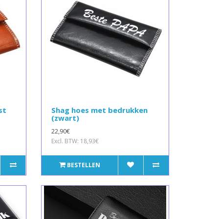
st
Shag hoes met bedrukken
(zwart)
22,90€
Excl. BTW: 18,93€
BESTELLEN