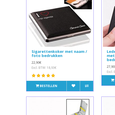
Sigarettenkoker met naam /
Led
foto bedrukken
met 
bed
22,90€
27,90
Excl. BTW: 18,93€
Excl.
BESTELLEN