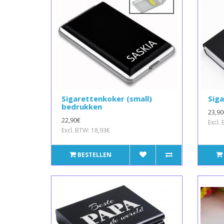
Sigarettenkoker (small)
Sig
bedrukken
23,90
22,90€
Excl.
Excl. BTW: 18,93€
BESTELLEN