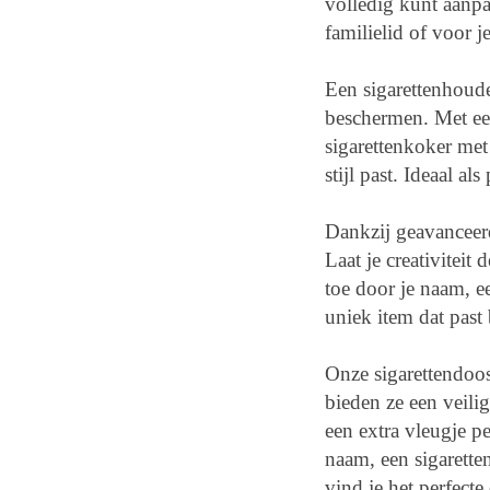
volledig kunt aanpa
familielid of voor j
Een sigarettenhouder
beschermen. Met ee
sigarettenkoker met 
stijl past. Ideaal a
Dankzij geavanceer
Laat je creativiteit
toe door je naam, e
uniek item dat past 
Onze sigarettendoos
bieden ze een veili
een extra vleugje p
naam, een sigarette
vind je het perfecte