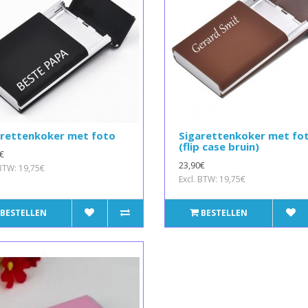
arettenkoker met foto
Sigarettenkoker met fo
(flip case bruin)
€
23,90€
 BTW: 19,75€
Excl. BTW: 19,75€
BESTELLEN
BESTELLEN