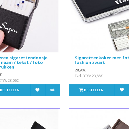
eren sigarettendoosje
Sigarettenkoker met fo
naam / tekst / foto
fashion zwart
rukken
28,90€
€
Excl. BTW: 23,88€
 BTW: 23,06€
BESTELLEN
BESTELLEN