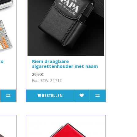
to
Riem draagbare
sigarettenhouder met naam
29,90€
Excl. BTW: 24,71€
BESTELLEN