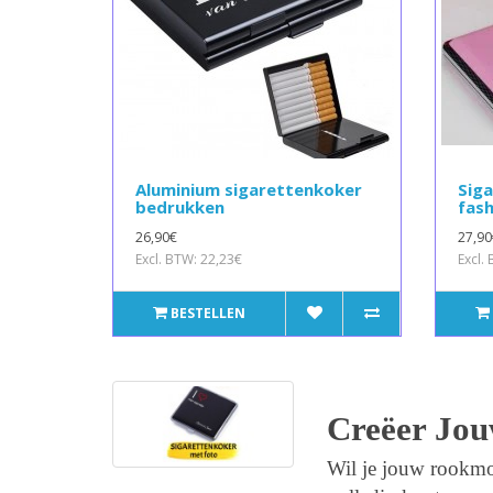
Aluminium sigarettenkoker
Sig
bedrukken
fash
26,90€
27,90
Excl. BTW: 22,23€
Excl.
BESTELLEN
Creëer Jou
Wil je jouw rookmo