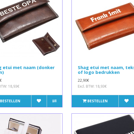
g etui met naam (donker
Shag etui met naam, tek
n)
of logo bedrukken
€
22,90€
 BTW: 18,93€
Excl. BTW: 18,93€
BESTELLEN
BESTELLEN