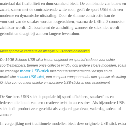
materiaal dat flexibiliteit en duurzaamheid biedt. De combinatie van blauw en
zwart, samen met de contrasterende witte zool, geeft de sport USB stick een
moderne en dynamische uitstraling. Door de slimme constructie kan de
voorkant van de sneaker worden losgetrokken, waarna de USB 2.0-connector
zichtbaar wordt. Dit beschermt de aansluiting wanneer de stick niet wordt
gebruikt en draagt bij aan een langere levensduur.
Meer sportieve cadeaus en lifestyle USB-sticks ontdekken
De 16GB Schoen USB-stick is een origineel en sportief cadeau voor echte
sportliefhebbers. Binnen onze collectie vindt u ook andere stoere modellen, zoals
motor USB-stick
de krachtige
met robuust vervoermiddel design en de
praktische
scooter USB-stick
, een compact transportmodel met speelse uitstraling.
Ontdek zo nog meer unieke en sportieve USB-sticks in ons assortiment.
De Sneakers USB stick is populair bij sportliefhebbers, sneakerfans en
iedereen die houdt van een creatieve twist in accessoires. Als bijzondere USB
stick is dit product zeer geschikt als verjaardagscadeau, vaderdag cadeau of
zomaar.
In vergelijking met traditionele modellen biedt deze originele USB stick extra