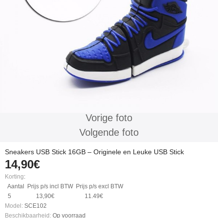
Vorige foto
Volgende foto
Sneakers USB Stick 16GB – Originele en Leuke USB Stick
14,90€
Korting
:
Aantal
Prijs p/s incl BTW
Prijs p/s excl BTW
5
13,90€
11.49€
Model:
SCE102
Beschikbaarheid:
Op voorraad