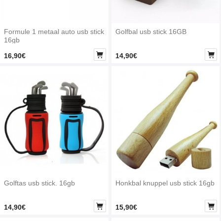
Formule 1 metaal auto usb stick
Golfbal usb stick 16GB
16gb


16,90€
14,90€
Golftas usb stick. 16gb
Honkbal knuppel usb stick 16gb


14,90€
15,90€