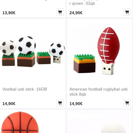
r groen. 32gb


13,90€
24,90€
Voetbal usb stick. 16GB
American football rugbybal usb
stick 8gb


14,90€
14,90€