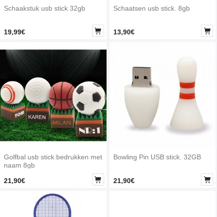
Schaakstuk usb stick 32gb
Schaatsen usb stick. 8gb


19,99€
13,90€
Golfbal usb stick bedrukken met
Bowling Pin USB stick. 32GB
naam 8gb


21,90€
21,90€