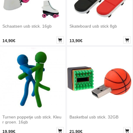
Schaatsen usb stick. 16gb
Skateboard usb stick 8gb


14,90€
13,90€
Turnen poppetje usb stick. Kleu
Basketbal usb stick. 32GB
r groen. 16gb


19,99€
21,90€