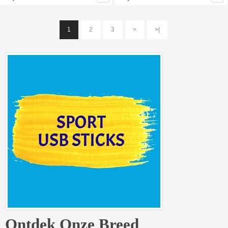
1
2
3
>
>|
Ontdek Onze Breed