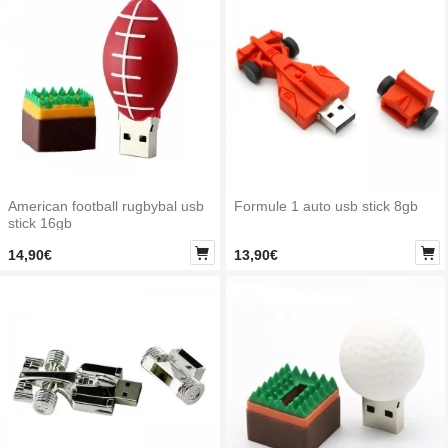
American football rugbybal usb
Formule 1 auto usb stick 8gb
stick 16gb


14,90€
13,90€