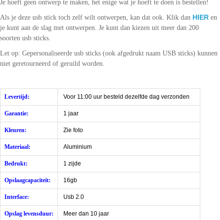
Je hoeft geen ontwerp te maken, het enige wat je hoeft te doen is bestellen!
HIER
Als je deze usb stick toch zelf wilt ontwerpen, kan dat ook. Klik dan
en
je kunt aan de slag met ontwerpen. Je kunt dan kiezen uit meer dan 200
soorten usb sticks.
Let op: Gepersonaliseerde usb sticks (ook afgedrukt naam USB sticks) kunnen
niet geretourneerd of geruild worden.
Levertijd:
Voor 11:00 uur besteld dezelfde dag verzonden
Garantie:
1 jaar
Kleuren:
Zie foto
Materiaal:
Aluminium
Bedrukt:
1 zijde
Opslaagcapaciteit:
16gb
Interface:
Usb 2.0
Opslag levensduur:
Meer dan 10 jaar