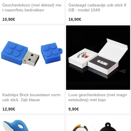
Geschenkdoos (met deksel) me
Geslaagd cadeautje usb stick 8
t naam/foto bedrukken
GB - model 1049
10,90€
16,90€
Kadotips Brick bouwsteen vorm
Luxe geschenkdoos (met magn
usb stick. 2gb blauw
eetsluiting) met logo
12,90€
9,90€