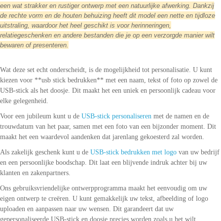
een wat strakker en rustiger ontwerp met een natuurlijke afwerking. Dankzij
de rechte vorm en de houten behuizing heeft dit model een nette en tijdloze
uitstraling, waardoor het heel geschikt is voor herinneringen,
relatiegeschenken en andere bestanden die je op een verzorgde manier wilt
bewaren of presenteren.
Wat deze set echt onderscheidt, is de mogelijkheid tot personalisatie. U kunt
kiezen voor **usb stick bedrukken** met een naam, tekst of foto op zowel de
USB-stick als het doosje. Dit maakt het een uniek en persoonlijk cadeau voor
elke gelegenheid.
Voor een jubileum kunt u de
USB-stick personaliseren
met de namen en de
trouwdatum van het paar, samen met een foto van een bijzonder moment. Dit
maakt het een waardevol aandenken dat jarenlang gekoesterd zal worden.
Als zakelijk geschenk kunt u de
USB-stick bedrukken met logo
van uw bedrijf
en een persoonlijke boodschap. Dit laat een blijvende indruk achter bij uw
klanten en zakenpartners.
Ons gebruiksvriendelijke ontwerpprogramma maakt het eenvoudig om uw
eigen ontwerp te creëren. U kunt gemakkelijk uw tekst, afbeelding of logo
uploaden en aanpassen naar uw wensen. Dit garandeert dat uw
gepersonaliseerde USB-stick en doosje precies worden zoals u het wilt.