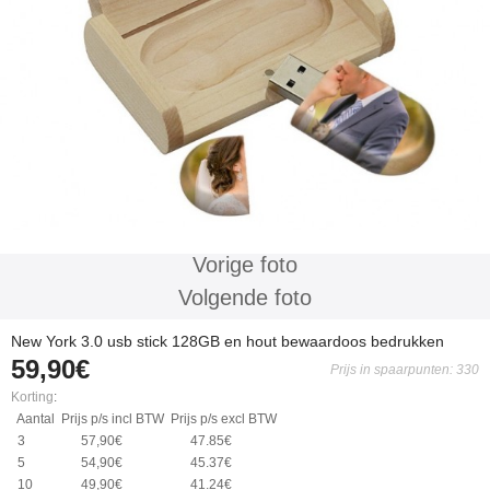
Vorige foto
Volgende foto
New York 3.0 usb stick 128GB en hout bewaardoos bedrukken
59,90€
Prijs in spaarpunten: 330
Korting
:
Aantal
Prijs p/s incl BTW
Prijs p/s excl BTW
3
57,90€
47.85€
5
54,90€
45.37€
10
49,90€
41.24€