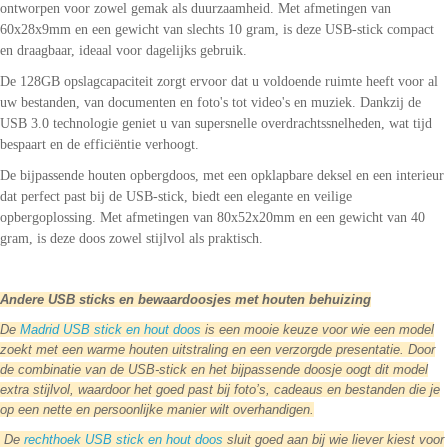
ontworpen voor zowel gemak als duurzaamheid. Met afmetingen van
60x28x9mm en een gewicht van slechts 10 gram, is deze USB-stick compact
en draagbaar, ideaal voor dagelijks gebruik.
De 128GB opslagcapaciteit zorgt ervoor dat u voldoende ruimte heeft voor al
uw bestanden, van documenten en foto's tot video's en muziek. Dankzij de
USB 3.0 technologie geniet u van supersnelle overdrachtssnelheden, wat tijd
bespaart en de efficiëntie verhoogt.
De bijpassende houten opbergdoos, met een opklapbare deksel en een interieur
dat perfect past bij de USB-stick, biedt een elegante en veilige
opbergoplossing. Met afmetingen van 80x52x20mm en een gewicht van 40
gram, is deze doos zowel stijlvol als praktisch.
Andere USB sticks en bewaardoosjes met houten behuizing
De
Madrid USB stick en hout doos
is een mooie keuze voor wie een model
zoekt met een warme houten uitstraling en een verzorgde presentatie. Door
de combinatie van de USB-stick en het bijpassende doosje oogt dit model
extra stijlvol, waardoor het goed past bij foto’s, cadeaus en bestanden die je
op een nette en persoonlijke manier wilt overhandigen.
De
rechthoek USB stick en hout doos
sluit goed aan bij wie liever kiest voor