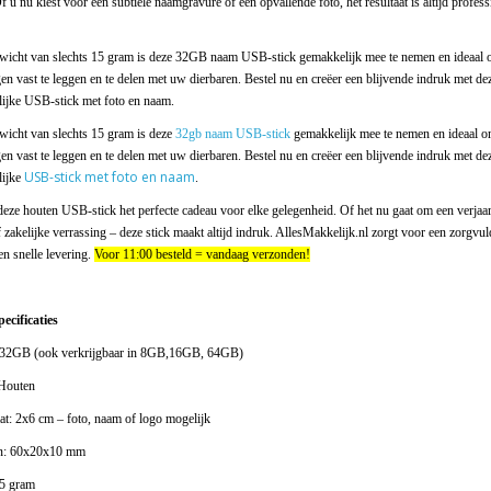
Of u nu kiest voor een subtiele naamgravure of een opvallende foto, het resultaat is altijd profess
wicht van slechts 15 gram is deze 32GB naam USB-stick gemakkelijk mee te nemen en ideaal
en vast te leggen en te delen met uw dierbaren. Bestel nu en creëer een blijvende indruk met de
lijke USB-stick met foto en naam.
wicht van slechts 15 gram is deze
32gb naam USB-stick
gemakkelijk mee te nemen en ideaal 
en vast te leggen en te delen met uw dierbaren. Bestel nu en creëer een blijvende indruk met de
USB-stick met foto en naam
lijke
.
eze houten USB-stick het perfecte cadeau voor elke gelegenheid. Of het nu gaat om een verjaa
 zakelijke verrassing – deze stick maakt altijd indruk. AllesMakkelijk.nl zorgt voor een zorgvul
n snelle levering.
Voor 11:00 besteld = vandaag verzonden!
ecificaties
: 32GB (ook verkrijgbaar in 8GB,16GB, 64GB)
 Houten
t: 2x6 cm – foto, naam of logo mogelijk
n: 60x20x10 mm
5 gram