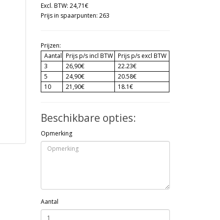
Excl. BTW: 24,71€
Prijs in spaarpunten: 263
Prijzen:
Aantal
Prijs p/s incl BTW
Prijs p/s excl BTW
3
26,90€
22.23€
5
24,90€
20.58€
10
21,90€
18.1€
Beschikbare opties:
Opmerking
Aantal