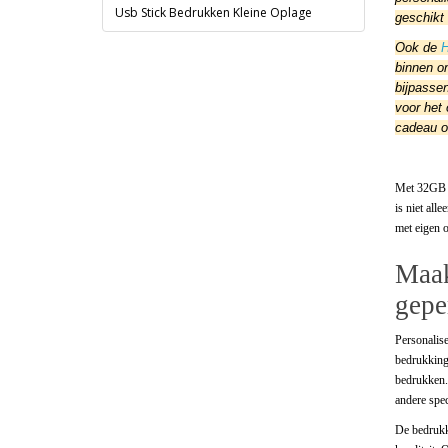
Usb Stick Bedrukken Kleine Oplage
geschikt 
Ook de
H
binnen o
bijpasse
voor het 
cadeau of
Met 32GB o
is niet all
met eigen o
Maak
gepe
Personalis
bedrukking
bedrukken.
andere spec
De bedrukk