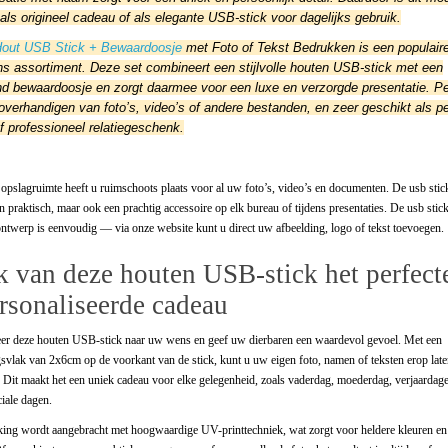
als origineel cadeau of als elegante USB-stick voor dagelijks gebruik.
out USB Stick + Bewaardoosje
met Foto of Tekst Bedrukken is een populair
ns assortiment. Deze set combineert een stijlvolle houten USB-stick met een
nd bewaardoosje en zorgt daarmee voor een luxe en verzorgde presentatie. Pe
overhandigen van foto’s, video’s of andere bestanden, en zeer geschikt als pe
 professioneel relatiegeschenk.
pslagruimte heeft u ruimschoots plaats voor al uw foto’s, video’s en documenten. De usb sti
een praktisch, maar ook een prachtig accessoire op elk bureau of tijdens presentaties. De usb sti
ntwerp is eenvoudig — via onze website kunt u direct uw afbeelding, logo of tekst toevoegen.
 van deze houten USB-stick het perfect
rsonaliseerde cadeau
eer deze houten USB-stick naar uw wens en geef uw dierbaren een waardevol gevoel. Met een
svlak van 2x6cm op de voorkant van de stick, kunt u uw eigen foto, namen of teksten erop late
 Dit maakt het een uniek cadeau voor elke gelegenheid, zoals vaderdag, moederdag, verjaardag
iale dagen.
ing wordt aangebracht met hoogwaardige UV-printtechniek, wat zorgt voor heldere kleuren en