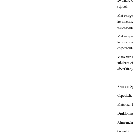
kwaliteit. 
stijlvol.
Met een ge
herinnering
en persoon
Met een ge
herinnering
en persoon
Maak van d
jubileum of
afwerking e
Product Sp
Capaciteit
Materiaal:
Drukformaa
Afmetinge
Gewicht: 1