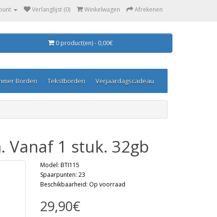
ount
Verlanglijst (0)
Winkelwagen
Afrekenen
0 product(en) - 0,00€
mmer Borden
Tekstborden
Verjaardagscadeau
. Vanaf 1 stuk. 32gb
Model: BTI115
Spaarpunten: 23
Beschikbaarheid: Op voorraad
29,90€