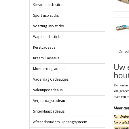
Sieraden usb sticks
Sport usb sticks
Voertuig usb sticks
Wapen usb sticks
Kerstcadeaus
Omschr
Kraam Cadeaus
Uw 
Moederdagcadeaus
hout
Vaderdag Cadeautjes
De houten 
Valentijnscadeaus
van gegeven
mate van mi
Verjaardagscadeau
Meer gep
Sinterklaascadeaus
De Waln
Afstandhouders Ophangsysteem
luxe uits
personali