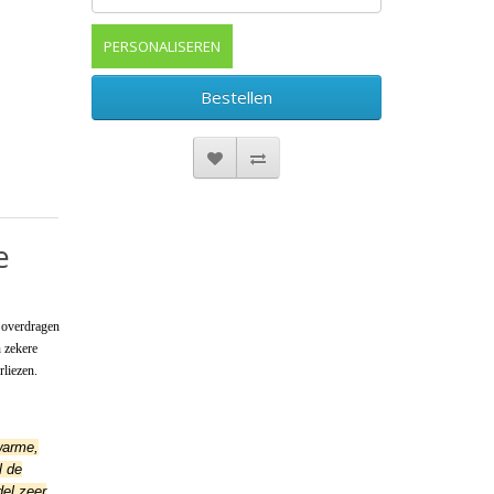
PERSONALISEREN
Bestellen
e
 overdragen
n zekere
rliezen.
warme,
l de
del zeer