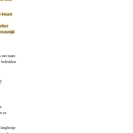
e keuze
rfect
rsoonlijk
ck met naam
ck bedrukken
e
n
en en
 langdurige