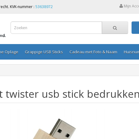
Mijn Acc
Utrecht. KVK-nummer :
53638972
ine Oplage
Grappige USB Sticks
Cadeau met Foto & Naam
Huisnu
 twister usb stick bedrukken