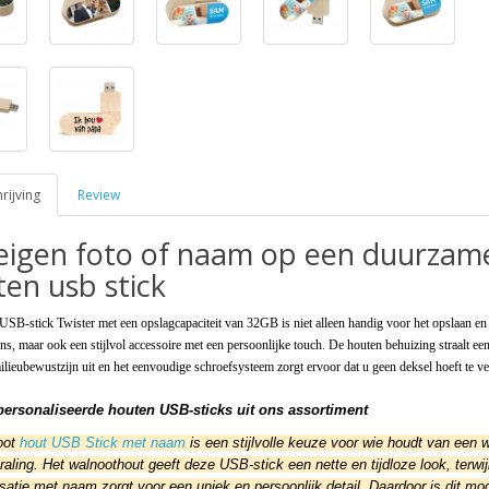
ijving
Review
eigen foto of naam op een duurzam
en usb stick
USB-stick Twister met een opslagcapaciteit van 32GB is niet alleen handig voor het opslaan en
s, maar ook een stijlvol accessoire met een persoonlijke touch. De houten behuizing straalt ee
lieubewustzijn uit en het eenvoudige schroefsysteem zorgt ervoor dat u geen deksel hoeft te ve
ersonaliseerde houten USB-sticks uit ons assortiment
oot
hout USB Stick met naam
is een stijlvolle keuze voor wie houdt van een 
traling. Het walnoothout geeft deze USB-stick een nette en tijdloze look, terwij
satie met naam zorgt voor een uniek en persoonlijk detail. Daardoor is dit mo