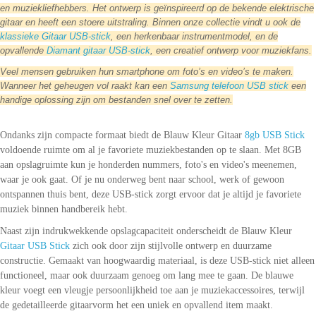
en muziekliefhebbers. Het ontwerp is geïnspireerd op de bekende elektrische
gitaar en heeft een stoere uitstraling. Binnen onze collectie vindt u ook de
klassieke Gitaar USB-stick
, een herkenbaar instrumentmodel, en de
opvallende
Diamant gitaar USB-stick
, een creatief ontwerp voor muziekfans.
Veel mensen gebruiken hun smartphone om foto’s en video’s te maken.
Wanneer het geheugen vol raakt kan een
Samsung telefoon USB stick
een
handige oplossing zijn om bestanden snel over te zetten.
Ondanks zijn compacte formaat biedt de Blauw Kleur Gitaar
8gb USB Stick
voldoende ruimte om al je favoriete muziekbestanden op te slaan. Met 8GB
aan opslagruimte kun je honderden nummers, foto's en video's meenemen,
waar je ook gaat. Of je nu onderweg bent naar school, werk of gewoon
ontspannen thuis bent, deze USB-stick zorgt ervoor dat je altijd je favoriete
muziek binnen handbereik hebt.
Naast zijn indrukwekkende opslagcapaciteit onderscheidt de Blauw Kleur
Gitaar USB Stick
zich ook door zijn stijlvolle ontwerp en duurzame
constructie. Gemaakt van hoogwaardig materiaal, is deze USB-stick niet alleen
functioneel, maar ook duurzaam genoeg om lang mee te gaan. De blauwe
kleur voegt een vleugje persoonlijkheid toe aan je muziekaccessoires, terwijl
de gedetailleerde gitaarvorm het een uniek en opvallend item maakt.