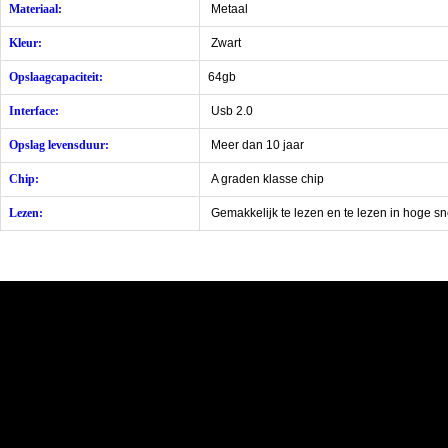
Materiaal:
Metaal
Kleur:
Zwart
Opslaagcapaciteit:
64gb
Interface:
Usb 2.0
Opslag levensduur:
Meer dan 10 jaar
Chip:
A graden klasse chip
Lezen:
Gemakkelijk te lezen en te lezen in hoge sn