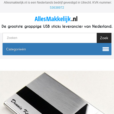
Allesmakkelijk.nl is een Nederlands bedrijf gevestigd in Utrecht. KVK-nummer:
53638972
Categorieën