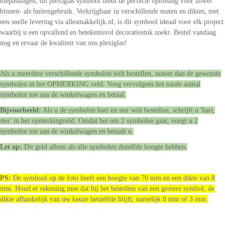
toepassingen, dit plexiglas symbool biedt de perfecte oplossing voor zowel
binnen- als buitengebruik. Verkrijgbaar in verschillende maten en diktes, met
een snelle levering via allesmakkelijk.nl, is dit symbool ideaal voor elk project
waarbij u een opvallend en betekenisvol decoratiestuk zoekt. Bestel vandaag
nog en ervaar de kwaliteit van ons plexiglas!
Als u meerdere verschillende symbolen wilt bestellen, noteer dan de gewenste
symbolen in het OPMERKING veld. Voeg vervolgens het totale aantal
symbolen toe aan de winkelwagen en betaal.
Bijvoorbeeld:
Als u de symbolen hart en ster wilt bestellen, schrijft u 'hart,
ster' in het opmerkingveld. Omdat het om 2 symbolen gaat, voegt u 2
symbolen toe aan de winkelwagen en betaalt u.
Let op:
Dit geld alleen als alle symbolen dezelfde hoogte hebben.
PS:
De symbool op de foto heeft een hoogte van 70 mm en een dikte van 8
mm. Houd er rekening mee dat bij het bestellen van een grotere symbol, de
dikte afhankelijk van uw keuze hetzelfde blijft, namelijk 8 mm of 3 mm.