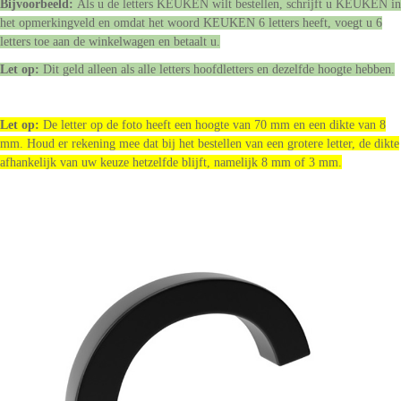
Bijvoorbeeld:
Als u de letters KEUKEN wilt bestellen, schrijft u KEUKEN in
het opmerkingveld en omdat het woord KEUKEN 6 letters heeft, voegt u 6
letters toe aan de winkelwagen en betaalt u.
Let op:
Dit geld alleen als alle letters hoofdletters en dezelfde hoogte hebben.
Let op:
De letter op de foto heeft een hoogte van 70 mm en een dikte van 8
mm. Houd er rekening mee dat bij het bestellen van een grotere letter, de dikte
afhankelijk van uw keuze hetzelfde blijft, namelijk 8 mm of 3 mm.