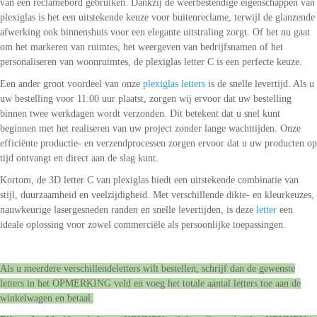
van een reclamebord gebruiken. Dankzij de weerbestendige eigenschappen van
plexiglas is het een uitstekende keuze voor buitenreclame, terwijl de glanzende
afwerking ook binnenshuis voor een elegante uitstraling zorgt. Of het nu gaat
om het markeren van ruimtes, het weergeven van bedrijfsnamen of het
personaliseren van woonruimtes, de plexiglas letter C is een perfecte keuze.
Een ander groot voordeel van onze
plexiglas letters
is de snelle levertijd. Als u
uw bestelling voor 11:00 uur plaatst, zorgen wij ervoor dat uw bestelling
binnen twee werkdagen wordt verzonden. Dit betekent dat u snel kunt
beginnen met het realiseren van uw project zonder lange wachttijden. Onze
efficiënte productie- en verzendprocessen zorgen ervoor dat u uw producten op
tijd ontvangt en direct aan de slag kunt.
Kortom, de 3D letter C van plexiglas biedt een uitstekende combinatie van
stijl, duurzaamheid en veelzijdigheid. Met verschillende dikte- en kleurkeuzes,
nauwkeurige lasergesneden randen en snelle levertijden, is deze
letter
een
ideale oplossing voor zowel commerciële als persoonlijke toepassingen.
Als u meerdere verschillendeletters wilt bestellen, schrijf dan de gewenste
letters in het OPMERKING veld en voeg het totale aantal letters toe aan de
winkelwagen en betaal.