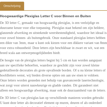
Omschrijving
Hoogwaardige Plexiglas Letter C voor Binnen en Buiten
De 3D letter C, gemaakt van hoogwaardig plexiglas, is een veelzijdige en
duurzame keuze voor elke toepassing. Plexiglas staat bekend om zijn heldere,
glanzende afwerking en uitstekende weersbestendigheid, waardoor het ideaal is
voor zowel binnen- als buitengebruik. Onze standaard plexiglas letters hebben
een dikte van 3mm, maar u kunt ook kiezen voor een dikkere variant van 8mm
voor extra robuustheid. Deze letters zijn beschikbaar in zwart en wit, wat een
breed scala aan ontwerpmogelijkheden biedt.
De hoogte van de plexiglas letters begint bij 5 cm en kan worden aangepast
aan uw specifieke behoeften, waardoor ze geschikt zijn voor zowel kleine
gedetailleerde decoraties als grote opvallende borden. Of u nu kleine letters of
hoofdletters wenst, wij bieden diverse opties om aan uw eisen te voldoen.
Onze letters worden gesneden met behulp van geavanceerde lasertechnologie,
wat zorgt voor uiterst nauwkeurige en gladde randen. Dit garandeert niet
alleen een hoogwaardige afwerking, maar ook de duurzaamheid van de letters.
De 3D letter C van plexiglas kan op verschillende manieren worden gebruikt.
U kunt deze letter als decoratief element op muren, deuren of als onderdeel