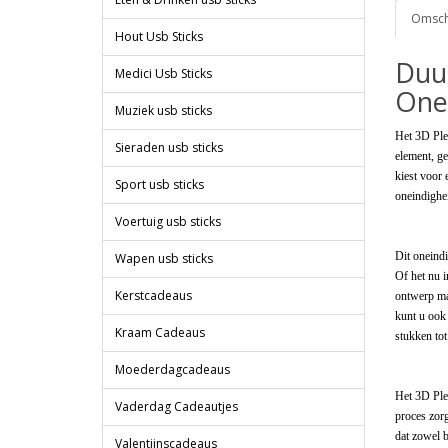
Omschr
Hout Usb Sticks
Duu
Medici Usb Sticks
Onei
Muziek usb sticks
Het 3D Ple
Sieraden usb sticks
element, ge
kiest voor 
Sport usb sticks
oneindighei
Voertuig usb sticks
Dit oneindi
Wapen usb sticks
Of het nu i
Kerstcadeaus
ontwerp maa
kunt u ook
Kraam Cadeaus
stukken tot
Moederdagcadeaus
Het 3D Ple
Vaderdag Cadeautjes
proces zor
dat zowel 
Valentijnscadeaus