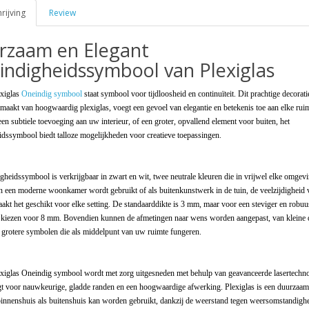
ijving
Review
rzaam en Elegant
ndigheidssymbool van Plexiglas
xiglas
Oneindig symbool
staat symbool voor tijdloosheid en continuïteit. Dit prachtige decorati
maakt van hoogwaardig plexiglas, voegt een gevoel van elegantie en betekenis toe aan elke rui
een subtiele toevoeging aan uw interieur, of een groter, opvallend element voor buiten, het
dssymbool biedt talloze mogelijkheden voor creatieve toepassingen.
gheidssymbool is verkrijgbaar in zwart en wit, twee neutrale kleuren die in vrijwel elke omgev
n een moderne woonkamer wordt gebruikt of als buitenkunstwerk in de tuin, de veelzijdigheid v
kt het geschikt voor elke setting. De standaarddikte is 3 mm, maar voor een steviger en robuus
 kiezen voor 8 mm. Bovendien kunnen de afmetingen naar wens worden aangepast, van kleine 
 grotere symbolen die als middelpunt van uw ruimte fungeren.
xiglas Oneindig symbool wordt met zorg uitgesneden met behulp van geavanceerde lasertechno
gt voor nauwkeurige, gladde randen en een hoogwaardige afwerking. Plexiglas is een duurzaam
binnenshuis als buitenshuis kan worden gebruikt, dankzij de weerstand tegen weersomstandigh