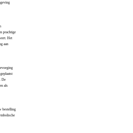
mgeving
n
en prachtige
eert. Het
ng aan
oevoeging
geplaatst
. De
en als
w bestelling
symbolische