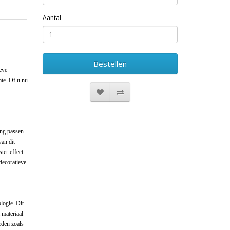
Aantal
Bestellen
eve
mte. Of u nu
ing passen.
an dit
ter effect
decoratieve
logie. Dit
 materiaal
eden zoals