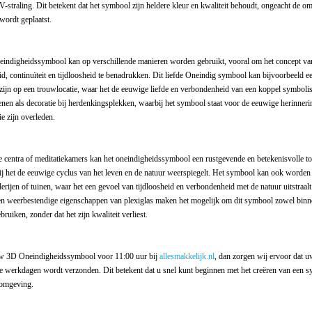
-straling. Dit betekent dat het symbool zijn heldere kleur en kwaliteit behoudt, ongeacht de o
wordt geplaatst.
indigheidssymbool kan op verschillende manieren worden gebruikt, vooral om het concept va
d, continuïteit en tijdloosheid te benadrukken. Dit liefde Oneindig symbool kan bijvoorbeeld e
zijn op een trouwlocatie, waar het de eeuwige liefde en verbondenheid van een koppel symbolis
nen als decoratie bij herdenkingsplekken, waarbij het symbool staat voor de eeuwige herinneri
ie zijn overleden.
le centra of meditatiekamers kan het oneindigheidssymbool een rustgevende en betekenisvolle t
ij het de eeuwige cyclus van het leven en de natuur weerspiegelt. Het symbool kan ook worden 
lerijen of tuinen, waar het een gevoel van tijdloosheid en verbondenheid met de natuur uitstraalt
n weerbestendige eigenschappen van plexiglas maken het mogelijk om dit symbool zowel binn
bruiken, zonder dat het zijn kwaliteit verliest.
uw 3D Oneindigheidssymbool voor 11:00 uur bij
allesmakkelijk.nl
, dan zorgen wij ervoor dat u
e werkdagen wordt verzonden. Dit betekent dat u snel kunt beginnen met het creëren van een 
 omgeving.