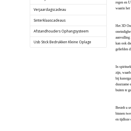
regen en UV
waarin het 
Verjaardagscadeau
Sinterklaascadeaus
Het 3D One
Afstandhouders Ophangsysteem
oneindighei
aanvulling 
Usb Stick Bedrukken Kleine Oplage
kan ook die
geliefden d
In spiritue
zijn, waarb
bij kunstga
duurzame e
buiten te ge
Bestelt u 
binnen twe
en tijdloze