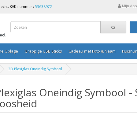
Mijn Acc
Utrecht. KVK-nummer :
53638972
ine Oplage
Grappige USB Sticks
Cadeau met Foto & Naam
Huisnu
3D Plexiglas Oneindig Symbool
lexiglas Oneindig Symbool -
loosheid