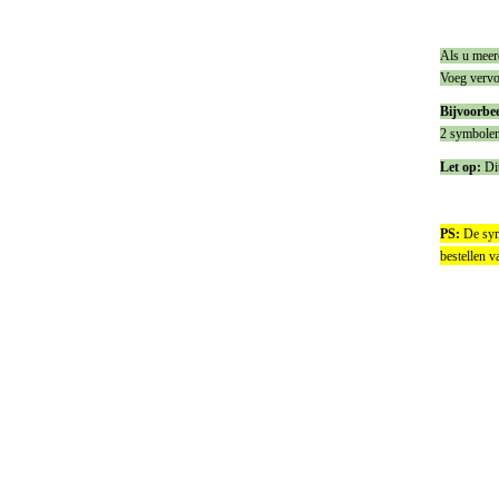
Als u meer
Voeg vervol
Bijvoorbee
2 symbolen
Let op:
Dit
PS:
De symb
bestellen v