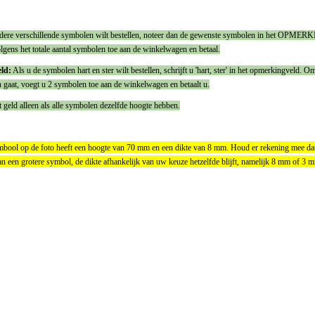
dere verschillende symbolen wilt bestellen, noteer dan de gewenste symbolen in het OPMERK
gens het totale aantal symbolen toe aan de winkelwagen en betaal.
ld:
Als u de symbolen hart en ster wilt bestellen, schrijft u 'hart, ster' in het opmerkingveld. O
 gaat, voegt u 2 symbolen toe aan de winkelwagen en betaalt u.
 geld alleen als alle symbolen dezelfde hoogte hebben.
ool op de foto heeft een hoogte van 70 mm en een dikte van 8 mm. Houd er rekening mee dat 
an een grotere symbol, de dikte afhankelijk van uw keuze hetzelfde blijft, namelijk 8 mm of 3 