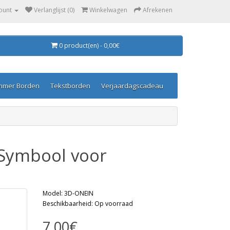
ount
Verlanglijst (0)
Winkelwagen
Afrekenen
0 product(en) - 0,00€
mmer Borden
Tekstborden
Verjaardagscadeau
 Symbool voor
Model: 3D-ONEIN
Beschikbaarheid: Op voorraad
7,00€