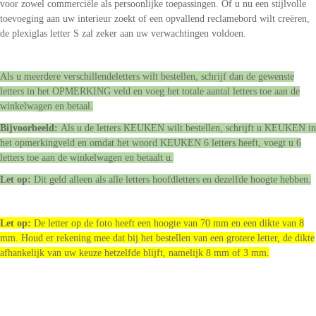
voor zowel commerciële als persoonlijke toepassingen. Of u nu een stijlvolle
toevoeging aan uw interieur zoekt of een opvallend reclamebord wilt creëren,
de plexiglas letter S zal zeker aan uw verwachtingen voldoen.
Als u meerdere verschillendeletters wilt bestellen, schrijf dan de gewenste
letters in het OPMERKING veld en voeg het totale aantal letters toe aan de
winkelwagen en betaal.
Bijvoorbeeld:
Als u de letters KEUKEN wilt bestellen, schrijft u KEUKEN in
het opmerkingveld en omdat het woord KEUKEN 6 letters heeft, voegt u 6
letters toe aan de winkelwagen en betaalt u.
Let op:
Dit geld alleen als alle letters hoofdletters en dezelfde hoogte hebben.
Let op:
De letter op de foto heeft een hoogte van 70 mm en een dikte van 8
mm. Houd er rekening mee dat bij het bestellen van een grotere letter, de dikte
afhankelijk van uw keuze hetzelfde blijft, namelijk 8 mm of 3 mm.