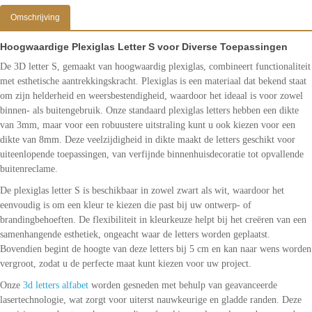
Omschrijving
Hoogwaardige Plexiglas Letter S voor Diverse Toepassingen
De 3D letter S, gemaakt van hoogwaardig plexiglas, combineert functionaliteit
met esthetische aantrekkingskracht. Plexiglas is een materiaal dat bekend staat
om zijn helderheid en weersbestendigheid, waardoor het ideaal is voor zowel
binnen- als buitengebruik. Onze standaard plexiglas letters hebben een dikte
van 3mm, maar voor een robuustere uitstraling kunt u ook kiezen voor een
dikte van 8mm. Deze veelzijdigheid in dikte maakt de letters geschikt voor
uiteenlopende toepassingen, van verfijnde binnenhuisdecoratie tot opvallende
buitenreclame.
De plexiglas letter S is beschikbaar in zowel zwart als wit, waardoor het
eenvoudig is om een kleur te kiezen die past bij uw ontwerp- of
brandingbehoeften. De flexibiliteit in kleurkeuze helpt bij het creëren van een
samenhangende esthetiek, ongeacht waar de letters worden geplaatst.
Bovendien begint de hoogte van deze letters bij 5 cm en kan naar wens worden
vergroot, zodat u de perfecte maat kunt kiezen voor uw project.
Onze
3d letters alfabet
worden gesneden met behulp van geavanceerde
lasertechnologie, wat zorgt voor uiterst nauwkeurige en gladde randen. Deze