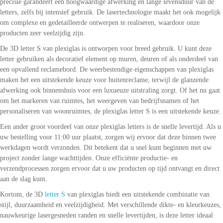
precisie garandeert een hoogwaardige afwerking en lange levensduur van de
letters, zelfs bij intensief gebruik. De lasertechnologie maakt het ook mogelijk
om complexe en gedetailleerde ontwerpen te realiseren, waardoor onze
producten zeer veelzijdig zijn.
De 3D letter S van plexiglas is ontworpen voor breed gebruik. U kunt deze
letter gebruiken als decoratief element op muren, deuren of als onderdeel van
een opvallend reclamebord. De weerbestendige eigenschappen van plexiglas
maken het een uitstekende keuze voor buitenreclame, terwijl de glanzende
afwerking ook binnenshuis voor een luxueuze uitstraling zorgt. Of het nu gaat
om het markeren van ruimtes, het weergeven van bedrijfsnamen of het
personaliseren van woonruimtes, de plexiglas letter S is een uitstekende keuze.
Een ander groot voordeel van onze plexiglas letters is de snelle levertijd. Als u
uw bestelling voor 11:00 uur plaatst, zorgen wij ervoor dat deze binnen twee
werkdagen wordt verzonden. Dit betekent dat u snel kunt beginnen met uw
project zonder lange wachttijden. Onze efficiënte productie- en
verzendprocessen zorgen ervoor dat u uw producten op tijd ontvangt en direct
aan de slag kunt.
Kortom, de 3D
letter S
van plexiglas biedt een uitstekende combinatie van
stijl, duurzaamheid en veelzijdigheid. Met verschillende dikte- en kleurkeuzes,
nauwkeurige lasergesneden randen en snelle levertijden, is deze letter ideaal