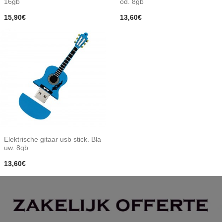
16gb
od. 8gb
15,90€
13,60€
Elektrische gitaar usb stick. Bla
uw. 8gb
13,60€