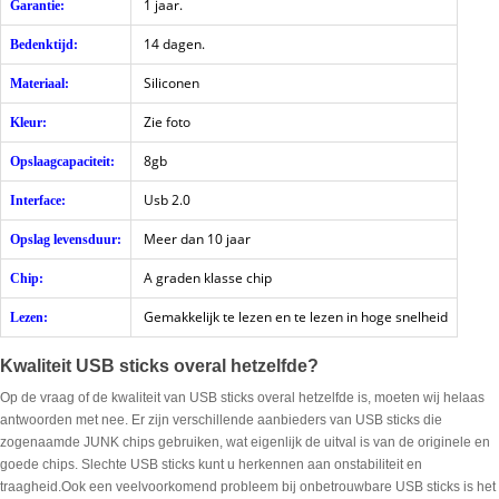
1 jaar.
Garantie:
14 dagen.
Bedenktijd:
Siliconen
Materiaal:
Zie foto
Kleur:
8gb
Opslaagcapaciteit:
Usb 2.0
Interface:
Meer dan 10 jaar
Opslag levensduur:
A graden klasse chip
Chip:
Gemakkelijk te lezen en te lezen in hoge snelheid
Lezen:
Kwaliteit USB sticks overal hetzelfde?
Op de vraag of de kwaliteit van USB sticks overal hetzelfde is, moeten wij helaas
antwoorden met nee. Er zijn verschillende aanbieders van USB sticks die
zogenaamde JUNK chips gebruiken, wat eigenlijk de uitval is van de originele en
goede chips. Slechte USB sticks kunt u herkennen aan onstabiliteit en
traagheid.Ook een veelvoorkomend probleem bij onbetrouwbare USB sticks is het