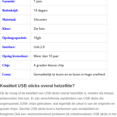
1 jaar.
Garantie:
14 dagen.
Bedenktijd:
Siliconen
Materiaal:
Zie foto
Kleur:
16gb
Opslaagcapaciteit:
Usb 2.0
Interface:
Meer dan 10 jaar
Opslag levensduur:
A graden klasse chip
Chip:
Gemakkelijk te lezen en te lezen in hoge snelheid
Lezen:
Kwaliteit USB sticks overal hetzelfde?
Op de vraag of de kwaliteit van USB sticks overal hetzelfde is, moeten wij helaas
antwoorden met nee. Er zijn verschillende aanbieders van USB sticks die
zogenaamde JUNK chips gebruiken, wat eigenlijk de uitval is van de originele en
goede chips. Slechte USB sticks kunt u herkennen aan onstabiliteit en
traagheid.Ook een veelvoorkomend probleem bij onbetrouwbare USB sticks is het