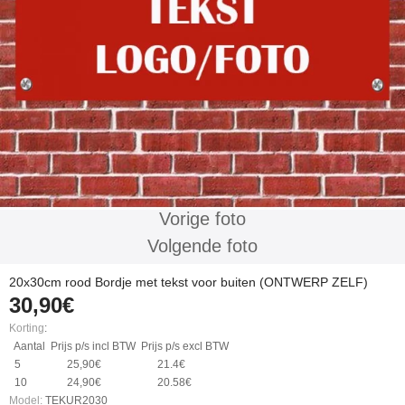
Vorige foto
Volgende foto
20x30cm rood Bordje met tekst voor buiten (ONTWERP ZELF)
30,90€
Korting
:
Aantal
Prijs p/s incl BTW
Prijs p/s excl BTW
5
25,90€
21.4€
10
24,90€
20.58€
Model:
TEKUR2030