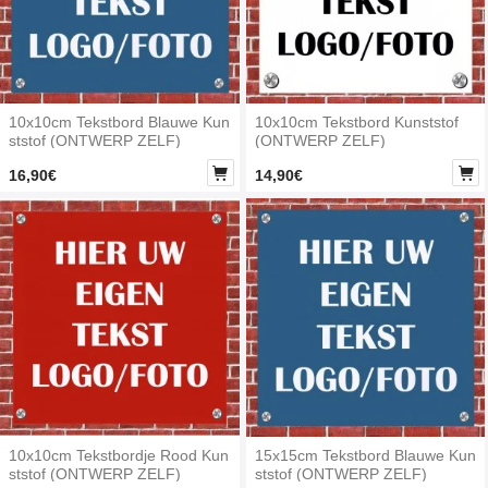
10x10cm Tekstbord Blauwe Kun
10x10cm Tekstbord Kunststof
ststof (ONTWERP ZELF)
(ONTWERP ZELF)


16,90€
14,90€
10x10cm Tekstbordje Rood Kun
15x15cm Tekstbord Blauwe Kun
ststof (ONTWERP ZELF)
ststof (ONTWERP ZELF)