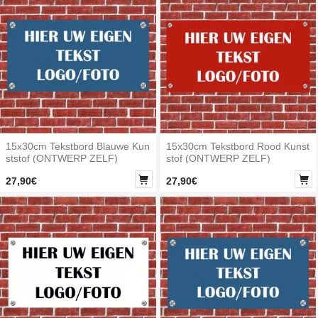
15x30cm Tekstbord Blauwe Kun
15x30cm Tekstbord Rood Kunst
ststof (ONTWERP ZELF)
stof (ONTWERP ZELF)


27,90€
27,90€