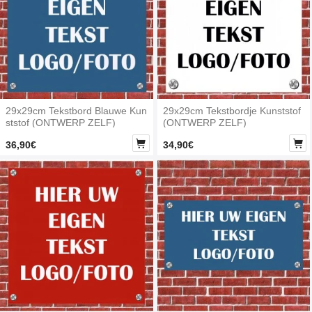
29x29cm Tekstbord Blauwe Kun
29x29cm Tekstbordje Kunststof
ststof (ONTWERP ZELF)
(ONTWERP ZELF)


36,90€
34,90€