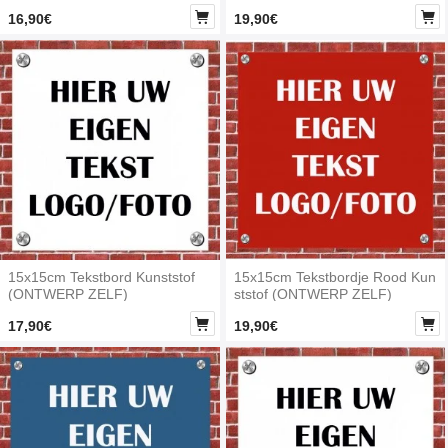


16,90€
19,90€
15x15cm Tekstbord Kunststof
15x15cm Tekstbordje Rood Kun
(ONTWERP ZELF)
ststof (ONTWERP ZELF)


17,90€
19,90€