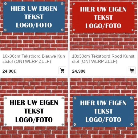
10x30cm Tekstbord Blauwe Kun
10x30cm Tekstbord Rood Kunst
ststof (ONTWERP ZELF)
stof (ONTWERP ZELF)


24,90€
24,90€