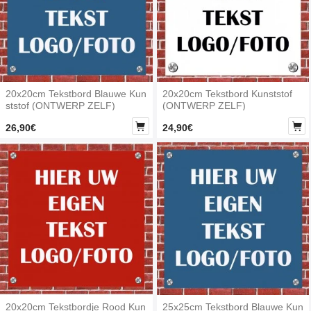
20x20cm Tekstbord Blauwe Kun
20x20cm Tekstbord Kunststof
ststof (ONTWERP ZELF)
(ONTWERP ZELF)


26,90€
24,90€
20x20cm Tekstbordje Rood Kun
25x25cm Tekstbord Blauwe Kun