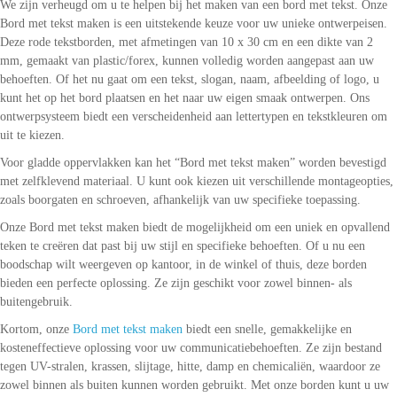
We zijn verheugd om u te helpen bij het maken van een bord met tekst. Onze
Bord met tekst maken is een uitstekende keuze voor uw unieke ontwerpeisen.
Deze rode tekstborden, met afmetingen van 10 x 30 cm en een dikte van 2
mm, gemaakt van plastic/forex, kunnen volledig worden aangepast aan uw
behoeften. Of het nu gaat om een tekst, slogan, naam, afbeelding of logo, u
kunt het op het bord plaatsen en het naar uw eigen smaak ontwerpen. Ons
ontwerpsysteem biedt een verscheidenheid aan lettertypen en tekstkleuren om
uit te kiezen.
Voor gladde oppervlakken kan het “Bord met tekst maken” worden bevestigd
met zelfklevend materiaal. U kunt ook kiezen uit verschillende montageopties,
zoals boorgaten en schroeven, afhankelijk van uw specifieke toepassing.
Onze Bord met tekst maken biedt de mogelijkheid om een uniek en opvallend
teken te creëren dat past bij uw stijl en specifieke behoeften. Of u nu een
boodschap wilt weergeven op kantoor, in de winkel of thuis, deze borden
bieden een perfecte oplossing. Ze zijn geschikt voor zowel binnen- als
buitengebruik.
Kortom, onze
Bord met tekst maken
biedt een snelle, gemakkelijke en
kosteneffectieve oplossing voor uw communicatiebehoeften. Ze zijn bestand
tegen UV-stralen, krassen, slijtage, hitte, damp en chemicaliën, waardoor ze
zowel binnen als buiten kunnen worden gebruikt. Met onze borden kunt u uw