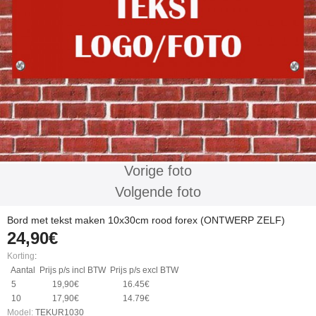
Vorige foto
Volgende foto
Bord met tekst maken 10x30cm rood forex (ONTWERP ZELF)
24,90€
Korting
:
Aantal
Prijs p/s incl BTW
Prijs p/s excl BTW
5
19,90€
16.45€
10
17,90€
14.79€
Model:
TEKUR1030