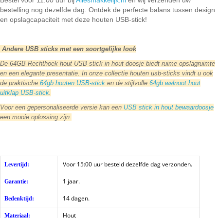
Bestel vóór 11:00 uur bij
Allesmakkelijk.nl
en wij verzenden uw
bestelling nog dezelfde dag. Ontdek de perfecte balans tussen design
en opslagcapaciteit met deze houten USB-stick!
Andere USB sticks met een soortgelijke look
De 64GB Rechthoek hout USB-stick in hout doosje biedt ruime opslagruimte
en een elegante presentatie. In onze collectie houten usb-sticks vindt u ook
de praktische
64gb houten USB-stick
en de stijlvolle
64gb walnoot hout
uitklap USB-stick
.
Voor een gepersonaliseerde versie kan een
USB stick in hout bewaardoosje
een mooie oplossing zijn.
Voor 15:00 uur besteld dezelfde dag verzonden.
Levertijd:
1 jaar.
Garantie:
14 dagen.
Bedenktijd:
Hout
Materiaal: