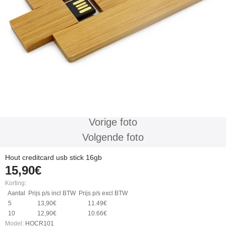
Vorige foto
Volgende foto
Hout creditcard usb stick 16gb
15,90€
Korting
:
Aantal
Prijs p/s incl BTW
Prijs p/s excl BTW
5
13,90€
11.49€
10
12,90€
10.66€
Model:
HOCR101