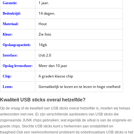
1 jaar.
Garantie:
14 dagen.
Bedenktijd:
Hout
Materiaal:
Zie foto
Kleur:
16gb
Opslaagcapaciteit:
Usb 2.0
Interface:
Meer dan 10 jaar
Opslag levensduur:
A graden klasse chip
Chip:
Gemakkelijk te lezen en te lezen in hoge snelheid
Lezen:
Kwaliteit USB sticks overal hetzelfde?
Op de vraag of de kwaliteit van USB sticks overal hetzelfde is, moeten wij helaas
antwoorden met nee. Er zijn verschillende aanbieders van USB sticks die
zogenaamde JUNK chips gebruiken, wat eigenlijk de uitval is van de originele en
goede chips. Slechte USB sticks kunt u herkennen aan onstabiliteit en
traagheid.Ook een veelvoorkomend probleem bij onbetrouwbare USB sticks is het