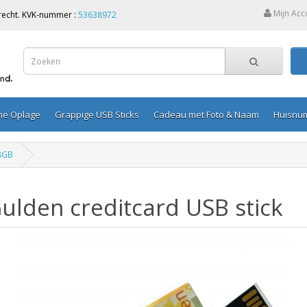
Mijn Acc
Utrecht. KVK-nummer :
53638972
ine Oplage
Grappige USB Sticks
Cadeau met Foto & Naam
Huisnu
 8GB
ulden creditcard USB stick