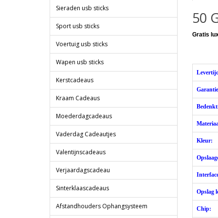
Sieraden usb sticks
50 G
Sport usb sticks
Gratis l
Voertuig usb sticks
Wapen usb sticks
Levertij
Kerstcadeaus
Garantie
Kraam Cadeaus
Bedenkti
Moederdagcadeaus
Materiaa
Vaderdag Cadeautjes
Kleur:
Valentijnscadeaus
Opslaagc
Verjaardagscadeau
Interfac
Sinterklaascadeaus
Opslag l
Afstandhouders Ophangsysteem
Chip: