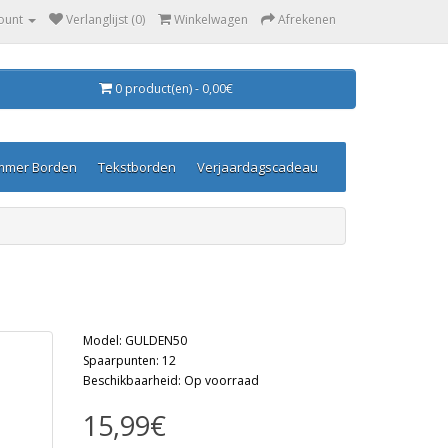
ount
Verlanglijst (0)
Winkelwagen
Afrekenen
0 product(en) - 0,00€
mmer Borden
Tekstborden
Verjaardagscadeau
Model: GULDEN50
Spaarpunten: 12
Beschikbaarheid: Op voorraad
15,99€