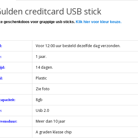
ulden creditcard USB stick
uxe geschenkdoos voor grappige usb sticks.
Klik hier voor kleur keuze.
Voor 12:00 uur besteld dezelfde dag verzonden.
d:
1 jaar.
:
14 dagen.
jd:
Plastic
l:
Zie foto
8gb
apaciteit:
Usb 2.0
e:
Meer dan 10 jaar
evensduur:
A graden klasse chip