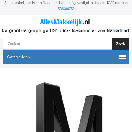
Allesmakkelijk.nl is een Nederlands bedrijf gevestigd in Utrecht. KVK-nummer:
53638972
Categorieën