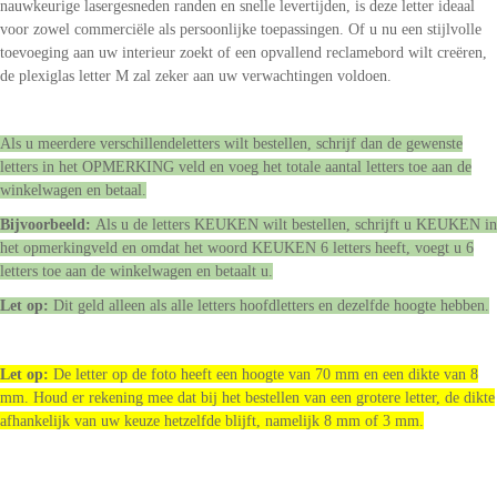
nauwkeurige lasergesneden randen en snelle levertijden, is deze letter ideaal
voor zowel commerciële als persoonlijke toepassingen. Of u nu een stijlvolle
toevoeging aan uw interieur zoekt of een opvallend reclamebord wilt creëren,
de plexiglas letter M zal zeker aan uw verwachtingen voldoen.
Als u meerdere verschillendeletters wilt bestellen, schrijf dan de gewenste
letters in het OPMERKING veld en voeg het totale aantal letters toe aan de
winkelwagen en betaal.
Bijvoorbeeld:
Als u de letters KEUKEN wilt bestellen, schrijft u KEUKEN in
het opmerkingveld en omdat het woord KEUKEN 6 letters heeft, voegt u 6
letters toe aan de winkelwagen en betaalt u.
Let op:
Dit geld alleen als alle letters hoofdletters en dezelfde hoogte hebben.
Let op:
De letter op de foto heeft een hoogte van 70 mm en een dikte van 8
mm. Houd er rekening mee dat bij het bestellen van een grotere letter, de dikte
afhankelijk van uw keuze hetzelfde blijft, namelijk 8 mm of 3 mm.