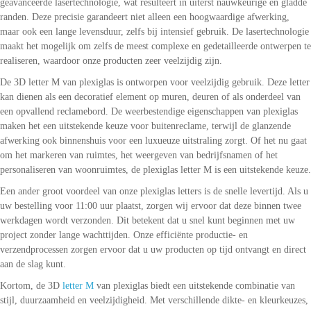
geavanceerde lasertechnologie, wat resulteert in uiterst nauwkeurige en gladde
randen. Deze precisie garandeert niet alleen een hoogwaardige afwerking,
maar ook een lange levensduur, zelfs bij intensief gebruik. De lasertechnologie
maakt het mogelijk om zelfs de meest complexe en gedetailleerde ontwerpen te
realiseren, waardoor onze producten zeer veelzijdig zijn.
De 3D letter M van plexiglas is ontworpen voor veelzijdig gebruik. Deze letter
kan dienen als een decoratief element op muren, deuren of als onderdeel van
een opvallend reclamebord. De weerbestendige eigenschappen van plexiglas
maken het een uitstekende keuze voor buitenreclame, terwijl de glanzende
afwerking ook binnenshuis voor een luxueuze uitstraling zorgt. Of het nu gaat
om het markeren van ruimtes, het weergeven van bedrijfsnamen of het
personaliseren van woonruimtes, de plexiglas letter M is een uitstekende keuze.
Een ander groot voordeel van onze plexiglas letters is de snelle levertijd. Als u
uw bestelling voor 11:00 uur plaatst, zorgen wij ervoor dat deze binnen twee
werkdagen wordt verzonden. Dit betekent dat u snel kunt beginnen met uw
project zonder lange wachttijden. Onze efficiënte productie- en
verzendprocessen zorgen ervoor dat u uw producten op tijd ontvangt en direct
aan de slag kunt.
Kortom, de 3D
letter M
van plexiglas biedt een uitstekende combinatie van
stijl, duurzaamheid en veelzijdigheid. Met verschillende dikte- en kleurkeuzes,