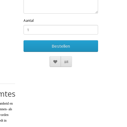
Aantal
Bestellen
imtes
aamheid en
innen- als
worden
dt in