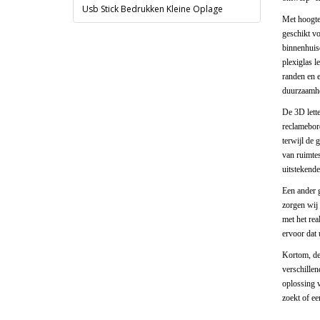
Usb Stick Bedrukken Kleine Oplage
Met hoogtes
geschikt vo
binnenhuisd
plexiglas l
randen en e
duurzaamhei
De 3D lette
reclamebor
terwijl de 
van ruimtes
uitstekende
Een ander g
zorgen wij
met het rea
ervoor dat 
Kortom, de 
verschillen
oplossing v
zoekt of ee