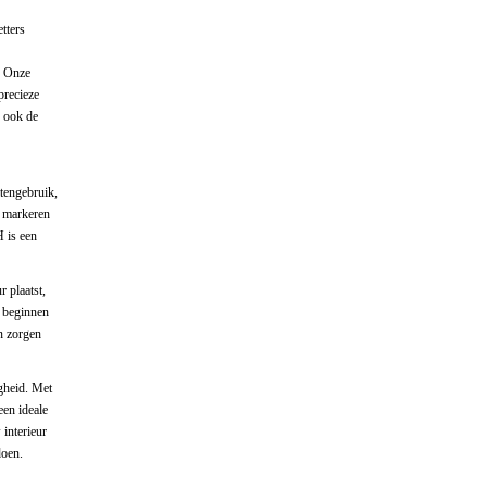
tters
. Onze
precieze
r ook de
tengebruik,
t markeren
H is een
r plaatst,
t beginnen
n zorgen
igheid. Met
een ideale
interieur
doen.