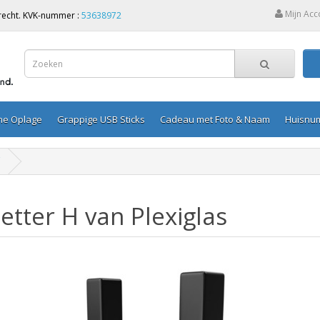
Mijn Acc
Utrecht. KVK-nummer :
53638972
ine Oplage
Grappige USB Sticks
Cadeau met Foto & Naam
Huisnu
etter H van Plexiglas