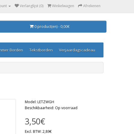
ount
Verlanglijst (0)
Winkelwagen
Afrekenen
0 product(en) - 0,00€
mmer Borden
Tekstborden
Verjaardagscadeau
Model: LETZWGH
Beschikbaarheid: Op voorraad
3,50€
Excl. BTW: 2,89€