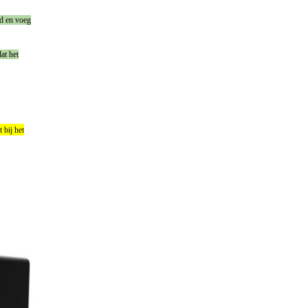
ld en voeg
at het
 bij het