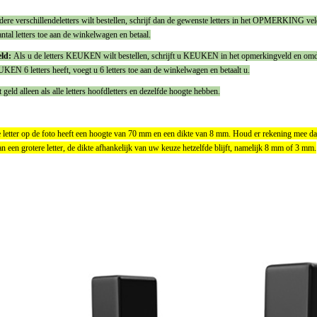
ere verschillendeletters wilt bestellen, schrijf dan de gewenste letters in het OPMERKING ve
aantal letters toe aan de winkelwagen en betaal.
ld:
Als u de letters KEUKEN wilt bestellen, schrijft u KEUKEN in het opmerkingveld en omd
N 6 letters heeft, voegt u 6 letters toe aan de winkelwagen en betaalt u.
 geld alleen als alle letters hoofdletters en dezelfde hoogte hebben.
letter op de foto heeft een hoogte van 70 mm en een dikte van 8 mm. Houd er rekening mee dat
an een grotere letter, de dikte afhankelijk van uw keuze hetzelfde blijft, namelijk 8 mm of 3 mm.