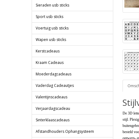
Sieraden usb sticks
Sport usb sticks
Voertuig usb sticks
Wapen usb sticks
Kerstcadeaus
Kraam Cadeaus
Moederdagcadeaus
Vaderdag Cadeautjes
Omschr
Valentijnscadeaus
Stij
Verjaardagscadeau
De 3D lette
Sinterklaascadeaus
stijl. Plex
buitengebr
Afstandhouders Ophangsysteem
besteld voo
ontwerp- e