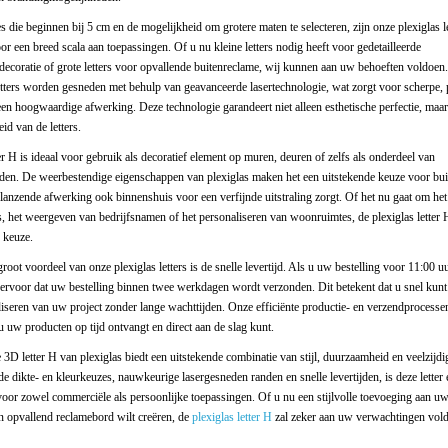
 die beginnen bij 5 cm en de mogelijkheid om grotere maten te selecteren, zijn onze plexiglas le
or een breed scala aan toepassingen. Of u nu kleine letters nodig heeft voor gedetailleerde
ecoratie of grote letters voor opvallende buitenreclame, wij kunnen aan uw behoeften voldoen
etters worden gesneden met behulp van geavanceerde lasertechnologie, wat zorgt voor scherpe, 
en hoogwaardige afwerking. Deze technologie garandeert niet alleen esthetische perfectie, maa
d van de letters.
r H is ideaal voor gebruik als decoratief element op muren, deuren of zelfs als onderdeel van
den. De weerbestendige eigenschappen van plexiglas maken het een uitstekende keuze voor bui
glanzende afwerking ook binnenshuis voor een verfijnde uitstraling zorgt. Of het nu gaat om he
, het weergeven van bedrijfsnamen of het personaliseren van woonruimtes, de plexiglas letter 
 keuze.
root voordeel van onze plexiglas letters is de snelle levertijd. Als u uw bestelling voor 11:00 uu
 ervoor dat uw bestelling binnen twee werkdagen wordt verzonden. Dit betekent dat u snel kun
liseren van uw project zonder lange wachttijden. Onze efficiënte productie- en verzendprocesse
u uw producten op tijd ontvangt en direct aan de slag kunt.
3D letter H van plexiglas biedt een uitstekende combinatie van stijl, duurzaamheid en veelzijd
de dikte- en kleurkeuzes, nauwkeurige lasergesneden randen en snelle levertijden, is deze letter 
oor zowel commerciële als persoonlijke toepassingen. Of u nu een stijlvolle toevoeging aan uw 
n opvallend reclamebord wilt creëren, de
plexiglas letter H
zal zeker aan uw verwachtingen vol