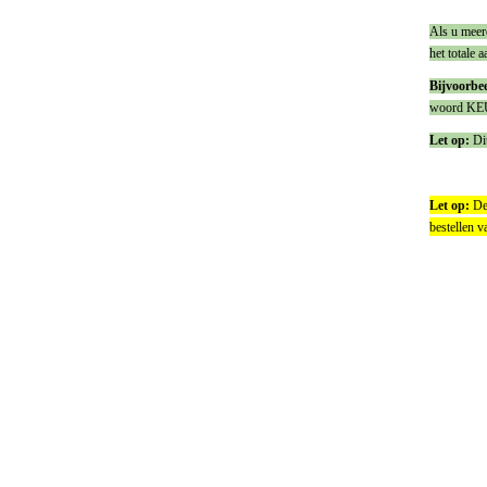
Als u meerd
het totale 
Bijvoorbee
woord KEUKE
Let op:
Dit
Let op:
De 
bestellen v