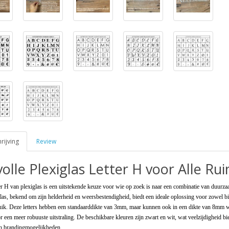
ijving
Review
lvolle Plexiglas Letter H voor Alle Ru
r H van plexiglas is een uitstekende keuze voor wie op zoek is naar een combinatie van duurz
iglas, bekend om zijn helderheid en weersbestendigheid, biedt een ideale oplossing voor zowel b
uik. Deze letters hebben een standaarddikte van 3mm, maar kunnen ook in een dikte van 8mm 
r een meer robuuste uitstraling. De beschikbare kleuren zijn zwart en wit, wat veelzijdigheid bie
n brandingmogelijkheden.