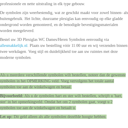
professionele en nette uitstraling in elk type gebouw.
De symbolen zijn weerbestendig, wat ze geschikt maakt voor zowel binnen- als
buitengebruik. Het lichte, duurzame plexiglas kan eenvoudig op elke gladde
ondergrond worden gemonteerd, en de benodigde bevestigingsmaterialen
worden meegeleverd.
Bestel uw 3D Plexiglas WC Dames/Heren Symbolen eenvoudig via
allesmakkelijk.nl
. Plaats uw bestelling vóór 11:00 uur en wij verzenden binnen
twee werkdagen. Voeg stijl en duidelijkheid toe aan uw ruimtes met deze
moderne symbolen.
Als u meerdere verschillende symbolen wilt bestellen, noteer dan de gewenste
symbolen in het OPMERKING veld. Voeg vervolgens het totale aantal
symbolen toe aan de winkelwagen en betaal.
Bijvoorbeeld:
Als u de symbolen hart en ster wilt bestellen, schrijft u 'hart,
ster' in het opmerkingveld. Omdat het om 2 symbolen gaat, voegt u 2
symbolen toe aan de winkelwagen en betaalt u.
Let op:
Dit geld alleen als alle symbolen dezelfde hoogte hebben.