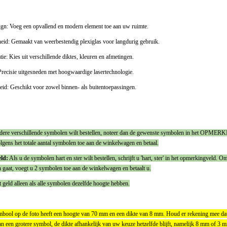
gn: Voeg een opvallend en modern element toe aan uw ruimte.
id: Gemaakt van weerbestendig plexiglas voor langdurig gebruik.
tie: Kies uit verschillende diktes, kleuren en afmetingen.
Precisie uitgesneden met hoogwaardige lasertechnologie.
eid: Geschikt voor zowel binnen- als buitentoepassingen.
dere verschillende symbolen wilt bestellen, noteer dan de gewenste symbolen in het OPMERK
gens het totale aantal symbolen toe aan de winkelwagen en betaal.
ld:
Als u de symbolen hart en ster wilt bestellen, schrijft u 'hart, ster' in het opmerkingveld. O
 gaat, voegt u 2 symbolen toe aan de winkelwagen en betaalt u.
 geld alleen als alle symbolen dezelfde hoogte hebben.
ool op de foto heeft een hoogte van 70 mm en een dikte van 8 mm. Houd er rekening mee dat 
an een grotere symbol, de dikte afhankelijk van uw keuze hetzelfde blijft, namelijk 8 mm of 3 