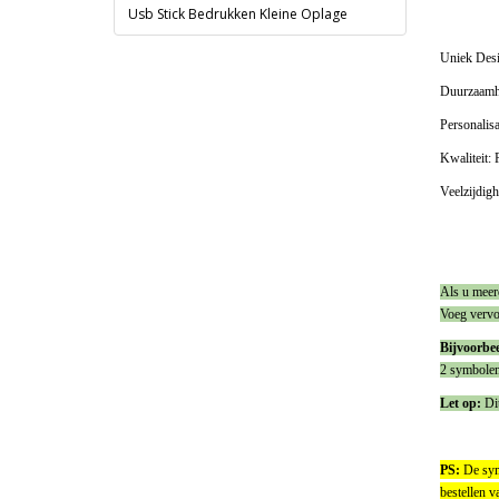
Usb Stick Bedrukken Kleine Oplage
Uniek Desi
Duurzaamhe
Personalisa
Kwaliteit: 
Veelzijdigh
Als u meer
Voeg vervol
Bijvoorbee
2 symbolen
Let op:
Dit
PS:
De symb
bestellen v