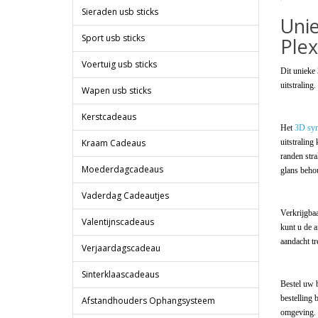
Sieraden usb sticks
Uni
Sport usb sticks
Plex
Voertuig usb sticks
Dit unieke
uitstraling.
Wapen usb sticks
Kerstcadeaus
Het
3D sy
Kraam Cadeaus
uitstraling
randen stra
Moederdagcadeaus
glans behou
Vaderdag Cadeautjes
Verkrijgbaa
Valentijnscadeaus
kunt u de 
aandacht tr
Verjaardagscadeau
Sinterklaascadeaus
Bestel uw 
bestelling 
Afstandhouders Ophangsysteem
omgeving.