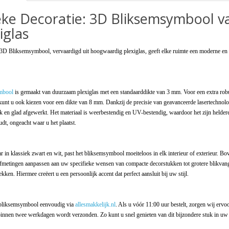
eke Decoratie: 3D Bliksemsymbool v
iglas
 3D Bliksemsymbool, vervaardigd uit hoogwaardig plexiglas, geeft elke ruimte een moderne en
mbool
is gemaakt van duurzaam plexiglas met een standaarddikte van 3 mm. Voor een extra rob
 kunt u ook kiezen voor een dikte van 8 mm. Dankzij de precisie van geavanceerde lasertechnolo
k en glad afgewerkt. Het materiaal is weerbestendig en UV-bestendig, waardoor het zijn heldere
dt, ongeacht waar u het plaatst.
r in klassiek zwart en wit, past het bliksemsymbool moeiteloos in elk interieur of exterieur. Bo
afmetingen aanpassen aan uw specifieke wensen van compacte decorstukken tot grotere blikvang
ekken. Hiermee creëert u een persoonlijk accent dat perfect aansluit bij uw stijl.
bliksemsymbool eenvoudig via
allesmakkelijk.nl
. Als u vóór 11:00 uur bestelt, zorgen wij ervo
binnen twee werkdagen wordt verzonden. Zo kunt u snel genieten van dit bijzondere stuk in uw