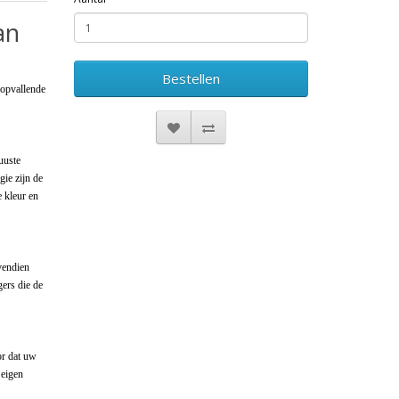
an
Bestellen
 opvallende
uuste
gie zijn de
 kleur en
vendien
ers die de
or dat uw
 eigen