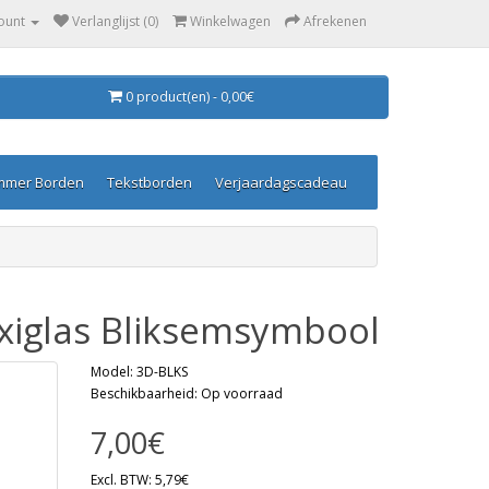
ount
Verlanglijst (0)
Winkelwagen
Afrekenen
0 product(en) - 0,00€
mmer Borden
Tekstborden
Verjaardagscadeau
exiglas Bliksemsymbool
Model: 3D-BLKS
Beschikbaarheid: Op voorraad
7,00€
Excl. BTW: 5,79€