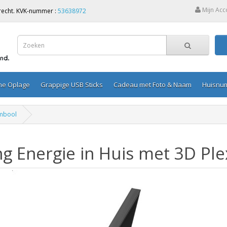
Mijn Acc
Utrecht. KVK-nummer :
53638972
ine Oplage
Grappige USB Sticks
Cadeau met Foto & Naam
Huisnu
ymbool
g Energie in Huis met 3D Pl