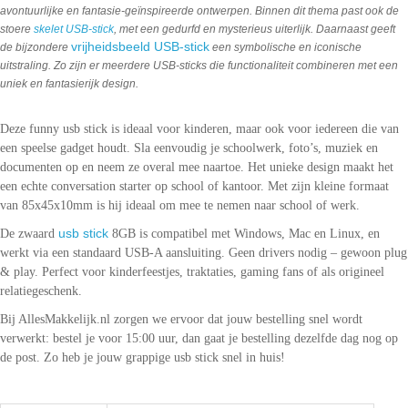
avontuurlijke en fantasie-geïnspireerde ontwerpen. Binnen dit thema past ook de
stoere
skelet USB-stick
, met een gedurfd en mysterieus uiterlijk. Daarnaast geeft
vrijheidsbeeld USB-stick
de bijzondere
een symbolische en iconische
uitstraling. Zo zijn er meerdere USB-sticks die functionaliteit combineren met een
uniek en fantasierijk design.
Deze funny usb stick is ideaal voor kinderen, maar ook voor iedereen die van
een speelse gadget houdt. Sla eenvoudig je schoolwerk, foto’s, muziek en
documenten op en neem ze overal mee naartoe. Het unieke design maakt het
een echte conversation starter op school of kantoor. Met zijn kleine formaat
van 85x45x10mm is hij ideaal om mee te nemen naar school of werk.
usb stick
De zwaard
8GB is compatibel met Windows, Mac en Linux, en
werkt via een standaard USB-A aansluiting. Geen drivers nodig – gewoon plug
& play. Perfect voor kinderfeestjes, traktaties, gaming fans of als origineel
relatiegeschenk.
Bij AllesMakkelijk.nl zorgen we ervoor dat jouw bestelling snel wordt
verwerkt: bestel je voor 15:00 uur, dan gaat je bestelling dezelfde dag nog op
de post. Zo heb je jouw grappige usb stick snel in huis!