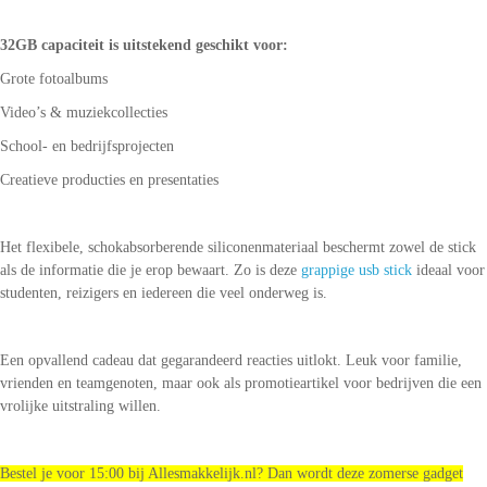
32GB capaciteit is uitstekend geschikt voor:
Grote fotoalbums
Video’s & muziekcollecties
School- en bedrijfsprojecten
Creatieve producties en presentaties
Het flexibele, schokabsorberende siliconenmateriaal beschermt zowel de stick
als de informatie die je erop bewaart. Zo is deze
grappige usb stick
ideaal voor
studenten, reizigers en iedereen die veel onderweg is.
Een opvallend cadeau dat gegarandeerd reacties uitlokt. Leuk voor familie,
vrienden en teamgenoten, maar ook als promotieartikel voor bedrijven die een
vrolijke uitstraling willen.
Bestel je voor 15:00 bij Allesmakkelijk.nl? Dan wordt deze zomerse gadget