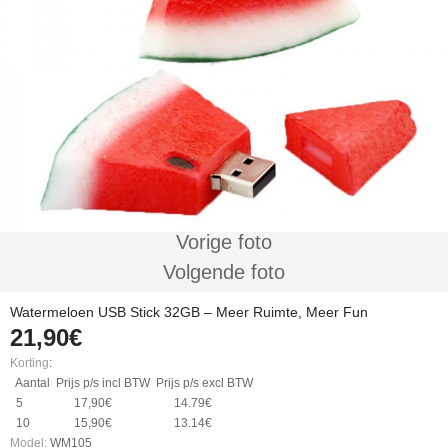
Vorige foto
Volgende foto
Watermeloen USB Stick 32GB – Meer Ruimte, Meer Fun
21,90€
Korting
:
Aantal
Prijs p/s incl BTW
Prijs p/s excl BTW
5
17,90€
14.79€
10
15,90€
13.14€
Model:
WM105