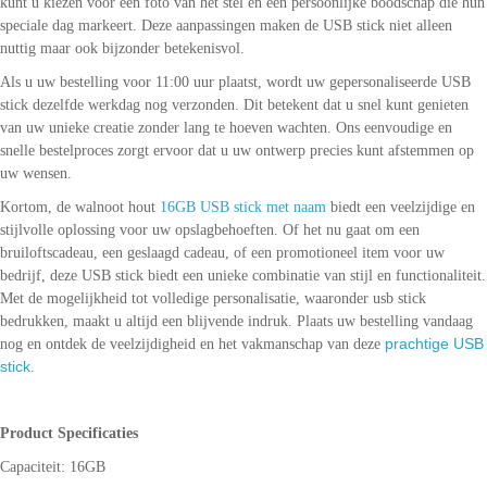
kunt u kiezen voor een foto van het stel en een persoonlijke boodschap die hun
speciale dag markeert. Deze aanpassingen maken de USB stick niet alleen
nuttig maar ook bijzonder betekenisvol.
Als u uw bestelling voor 11:00 uur plaatst, wordt uw gepersonaliseerde USB
stick dezelfde werkdag nog verzonden. Dit betekent dat u snel kunt genieten
van uw unieke creatie zonder lang te hoeven wachten. Ons eenvoudige en
snelle bestelproces zorgt ervoor dat u uw ontwerp precies kunt afstemmen op
uw wensen.
Kortom, de walnoot hout
16GB
USB stick met naam
biedt een veelzijdige en
stijlvolle oplossing voor uw opslagbehoeften. Of het nu gaat om een
bruiloftscadeau, een geslaagd cadeau, of een promotioneel item voor uw
bedrijf, deze USB stick biedt een unieke combinatie van stijl en functionaliteit.
Met de mogelijkheid tot volledige personalisatie, waaronder usb stick
bedrukken, maakt u altijd een blijvende indruk. Plaats uw bestelling vandaag
prachtige USB
nog en ontdek de veelzijdigheid en het vakmanschap van deze
stick
.
Product Specificaties
Capaciteit: 16GB