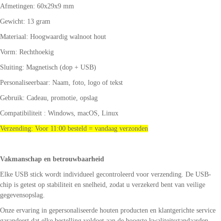
Afmetingen: 60x29x9 mm
Gewicht: 13 gram
Materiaal: Hoogwaardig walnoot hout
Vorm: Rechthoekig
Sluiting: Magnetisch (dop + USB)
Personaliseerbaar: Naam, foto, logo of tekst
Gebruik: Cadeau, promotie, opslag
Compatibiliteit : Windows, macOS, Linux
Verzending: Voor 11:00 besteld = vandaag verzonden
Vakmanschap en betrouwbaarheid
Elke USB stick wordt individueel gecontroleerd voor verzending. De USB-
chip is getest op stabiliteit en snelheid, zodat u verzekerd bent van veilige
gegevensopslag.
Onze ervaring in gepersonaliseerde houten producten en klantgerichte service
garandeert dat elke bestelling voldoet aan de hoogste kwaliteitsstandaarden.