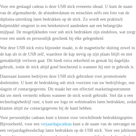
Voor een geslaagd cadeau is deze USB stick eveneens ideaal. U kunt de naam
van de afgestudeerde, de afstudeerdatum en misschien zelfs een foto van de
diploma-uitreiking laten bedrukken op de stick. Zo wordt een praktisch
hulpmiddel omgezet in een betekenisvol aandenken aan een belangrijke
mijlpaal. De mogelijkheden voor usb stick bedrukken zijn eindeloos, wat zorgt
voor een uniek en persoonlijk geschenk bij elke gelegenheid.
Wat deze USB stick extra bijzonder maakt, is de magnetische sluiting zowel in
de kap als in de USB zelf, waardoor de kap stevig op zijn plaats blijft en niet
gemakkelijk verloren gaat. Dit biedt extra zekerheid en gemak bij dagelijks
gebruik, zodat de stick altijd goed beschermd is wanneer hij niet in gebruik is.
Daarnaast kunnen bedrijven deze USB stick gebruiken voor promotionele
doeleinden. U kunt de bedrukking usb stick voorzien van uw bedrijfslogo, een
slagzin of contactgegevens. Dit maakt het een effectief marketinginstrument
dat uw merk versterkt telkens wanneer de stick wordt gebruikt. Stel dat u een
technologiebedrijf runt; u kunt uw logo en websiteadres laten bedrukken, zodat
klanten altijd uw contactgegevens bij de hand hebben.
Voor persoonlijke cadeaus kunt u kiezen voor verschillende bedrukkingopties.
Bijvoorbeeld, voor een
verjaardagscadeau
kunt u de naam van de ontvanger en
een verjaardagsboodschap laten bedrukken op de USB stick. Voor een jubileum