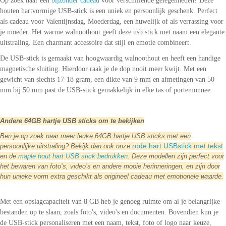
Op zoek naar een
bijzonder cadeau
voor verschillende gelegenheden? Deze
houten hartvormige USB-stick is een uniek en persoonlijk geschenk. Perfect
als cadeau voor Valentijnsdag, Moederdag, een huwelijk of als verrassing voor
je moeder.
Het warme walnoothout geeft deze usb stick met naam een elegante
uitstraling. Een charmant accessoire dat stijl en emotie combineert.
De USB-stick is gemaakt van hoogwaardig walnoothout en heeft een handige
magnetische sluiting. Hierdoor raak je de dop nooit meer kwijt. Met een
gewicht van slechts 17-18 gram, een dikte van 9 mm en afmetingen van 50
mm bij 50 mm past de USB-stick gemakkelijk in elke tas of portemonnee.
Andere 64GB hartje USB sticks om te bekijken
Ben je op zoek naar meer leuke 64GB hartje USB sticks met een
rode hart USBstick met tekst
persoonlijke uitstraling? Bekijk dan ook onze
en de
maple hout hart USB stick bedrukken
. Deze modellen zijn perfect voor
het bewaren van foto’s, video’s en andere mooie herinneringen, en zijn door
hun unieke vorm extra geschikt als origineel cadeau met emotionele waarde.
Met een opslagcapaciteit van 8 GB heb je genoeg ruimte om al je belangrijke
bestanden op te slaan, zoals foto's, video's en documenten. Bovendien kun je
de USB-stick personaliseren met een naam, tekst, foto of logo naar keuze,