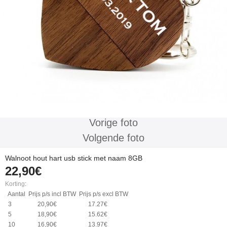
Vorige foto
Volgende foto
Walnoot hout hart usb stick met naam 8GB
22,90€
Korting
:
Aantal
Prijs p/s incl BTW
Prijs p/s excl BTW
3
20,90€
17.27€
5
18,90€
15.62€
10
16,90€
13.97€