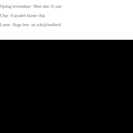
Opslag levensduur: Meer dan 10 jaar
Chip: A-graden klasse chip
Lezen: Hoge lees- en schrijfsnelheid