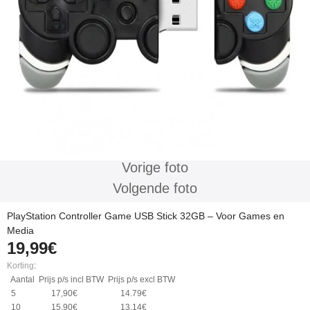
Vorige foto
Volgende foto
PlayStation Controller Game USB Stick 32GB – Voor Games en
Media
19,99€
Korting
:
Aantal
Prijs p/s incl BTW
Prijs p/s excl BTW
5
17,90€
14.79€
10
15,90€
13.14€