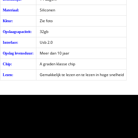
Siliconen
Materiaal:
Zie foto
Kleur:
32gb
Opslaagcapaciteit:
Usb 2.0
Interface:
Meer dan 10 jaar
Opslag levensduur:
A graden klasse chip
Chip:
Gemakkelijk te lezen en te lezen in hoge snelheid
Lezen: