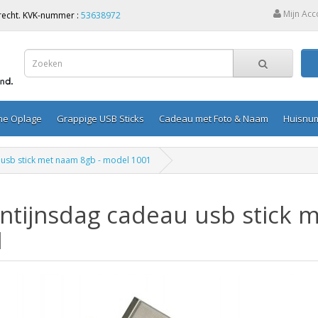
Mijn Acc
Utrecht. KVK-nummer :
53638972
ine Oplage
Grappige USB Sticks
Cadeau met Foto & Naam
Huisnu
 usb stick met naam 8gb - model 1001
ntijnsdag cadeau usb stick 
1