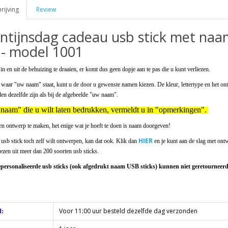
ijving
Review
ntijnsdag cadeau usb stick met naa
 - model 1001
n en uit de behuizing te draaien, er komt dus geen dopje aan te pas die u kunt verliezen.
waar "uw naam" staat, kunt u de door u gewenste namen kiezen. De kleur, lettertype en het on
len dezelfde zijn als bij de afgebeelde "uw naam".
aam" die u wilt laten bedrukken, vermeldt u in "opmerkingen".
en ontwerp te maken, het enige wat je hoeft te doen is naam doorgeven!
HIER
 usb stick toch zelf wilt ontwerpen, kan dat ook. Klik dan
en je kunt aan de slag met ont
ezen uit meer dan 200 soorten usb sticks.
personaliseerde usb sticks (ook afgedrukt naam USB sticks) kunnen niet geretourneerd 
Voor 11:00 uur besteld dezelfde dag verzonden
d: