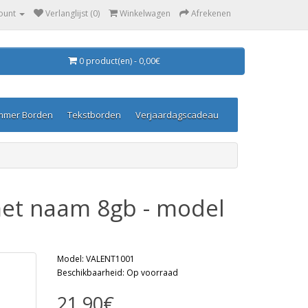
ount
Verlanglijst (0)
Winkelwagen
Afrekenen
0 product(en) - 0,00€
mmer Borden
Tekstborden
Verjaardagscadeau
met naam 8gb - model
Model: VALENT1001
Beschikbaarheid: Op voorraad
21,90€