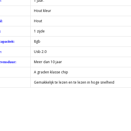
1 jaar.
:
Hout kleur
:
Hout
l:
1 zijde
:
8gb
apaciteit:
Usb 2.0
e:
Meer dan 10 jaar
evensduur:
A graden klasse chip
Gemakkelijk te lezen en te lezen in hoge snelheid