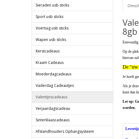
Sieraden usb sticks
Omschr
Sport usb sticks
Vale
Voertuig usb sticks
8gb
Wapen usb sticks
Eenvoudig i
Kerstcadeaus
Op de plek 
hiervan zul
Kraam Cadeaus
De "uw n
Moederdagcadeaus
Je hoeft ge
Vaderdag Cadeautjes
Als je deze
kunt dan ki
Valentijnscadeaus
Let op: Ge
worden.
Verjaardagscadeau
Sinterklaascadeaus
Levertij
Afstandhouders Ophangsysteem