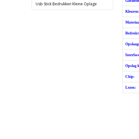
Garantie
Usb Stick Bedrukken Kleine Oplage
Kleuren
Materiaa
Bedrukt
Opslaagc
Interfac
Opslag l
Chip:
Lezen: