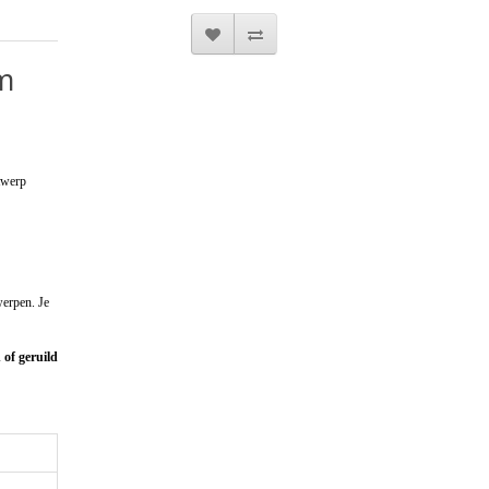
m
twerp
werpen. Je
of geruild