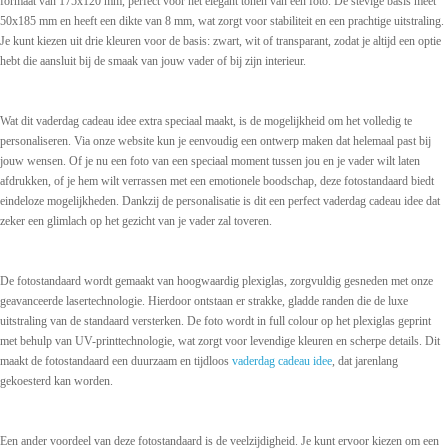
formaat van 175x120 mm, perfect voor het elegant tonen van een foto. De stevige basis meet
50x185 mm en heeft een dikte van 8 mm, wat zorgt voor stabiliteit en een prachtige uitstraling.
Je kunt kiezen uit drie kleuren voor de basis: zwart, wit of transparant, zodat je altijd een optie
hebt die aansluit bij de smaak van jouw vader of bij zijn interieur.
Wat dit vaderdag cadeau idee extra speciaal maakt, is de mogelijkheid om het volledig te
personaliseren. Via onze website kun je eenvoudig een ontwerp maken dat helemaal past bij
jouw wensen. Of je nu een foto van een speciaal moment tussen jou en je vader wilt laten
afdrukken, of je hem wilt verrassen met een emotionele boodschap, deze fotostandaard biedt
eindeloze mogelijkheden. Dankzij de personalisatie is dit een perfect vaderdag cadeau idee dat
zeker een glimlach op het gezicht van je vader zal toveren.
De fotostandaard wordt gemaakt van hoogwaardig plexiglas, zorgvuldig gesneden met onze
geavanceerde lasertechnologie. Hierdoor ontstaan er strakke, gladde randen die de luxe
uitstraling van de standaard versterken. De foto wordt in full colour op het plexiglas geprint
met behulp van UV-printtechnologie, wat zorgt voor levendige kleuren en scherpe details. Dit
maakt de fotostandaard een duurzaam en tijdloos
vaderdag cadeau idee
, dat jarenlang
gekoesterd kan worden.
Een ander voordeel van deze fotostandaard is de veelzijdigheid. Je kunt ervoor kiezen om een