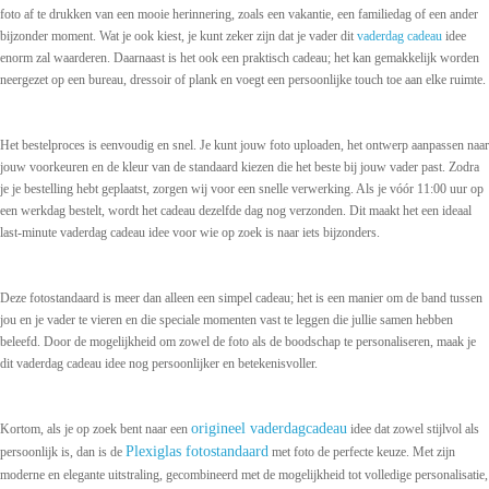
foto af te drukken van een mooie herinnering, zoals een vakantie, een familiedag of een ander
bijzonder moment. Wat je ook kiest, je kunt zeker zijn dat je vader dit
vaderdag cadeau
idee
enorm zal waarderen. Daarnaast is het ook een praktisch cadeau; het kan gemakkelijk worden
neergezet op een bureau, dressoir of plank en voegt een persoonlijke touch toe aan elke ruimte.
Het bestelproces is eenvoudig en snel. Je kunt jouw foto uploaden, het ontwerp aanpassen naar
jouw voorkeuren en de kleur van de standaard kiezen die het beste bij jouw vader past. Zodra
je je bestelling hebt geplaatst, zorgen wij voor een snelle verwerking. Als je vóór 11:00 uur op
een werkdag bestelt, wordt het cadeau dezelfde dag nog verzonden. Dit maakt het een ideaal
last-minute vaderdag cadeau idee voor wie op zoek is naar iets bijzonders.
Deze fotostandaard is meer dan alleen een simpel cadeau; het is een manier om de band tussen
jou en je vader te vieren en die speciale momenten vast te leggen die jullie samen hebben
beleefd. Door de mogelijkheid om zowel de foto als de boodschap te personaliseren, maak je
dit vaderdag cadeau idee nog persoonlijker en betekenisvoller.
origineel vaderdagcadeau
Kortom, als je op zoek bent naar een
idee dat zowel stijlvol als
Plexiglas fotostandaard
persoonlijk is, dan is de
met foto de perfecte keuze. Met zijn
moderne en elegante uitstraling, gecombineerd met de mogelijkheid tot volledige personalisatie,