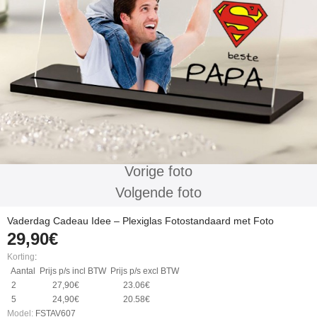
Vorige foto
Volgende foto
Vaderdag Cadeau Idee – Plexiglas Fotostandaard met Foto
29,90€
Korting
:
Aantal
Prijs p/s incl BTW
Prijs p/s excl BTW
2
27,90€
23.06€
5
24,90€
20.58€
Model:
FSTAV607