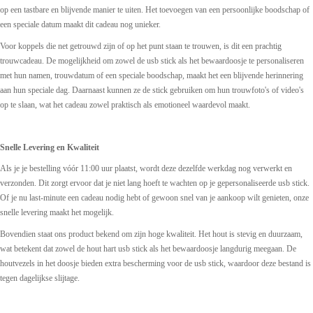
op een tastbare en blijvende manier te uiten. Het toevoegen van een persoonlijke boodschap of
een speciale datum maakt dit cadeau nog unieker.
Voor koppels die net getrouwd zijn of op het punt staan te trouwen, is dit een prachtig
trouwcadeau. De mogelijkheid om zowel de usb stick als het bewaardoosje te personaliseren
met hun namen, trouwdatum of een speciale boodschap, maakt het een blijvende herinnering
aan hun speciale dag. Daarnaast kunnen ze de stick gebruiken om hun trouwfoto's of video's
op te slaan, wat het cadeau zowel praktisch als emotioneel waardevol maakt.
Snelle Levering en Kwaliteit
Als je je bestelling vóór 11:00 uur plaatst, wordt deze dezelfde werkdag nog verwerkt en
verzonden. Dit zorgt ervoor dat je niet lang hoeft te wachten op je gepersonaliseerde usb stick.
Of je nu last-minute een cadeau nodig hebt of gewoon snel van je aankoop wilt genieten, onze
snelle levering maakt het mogelijk.
Bovendien staat ons product bekend om zijn hoge kwaliteit. Het hout is stevig en duurzaam,
wat betekent dat zowel de hout hart usb stick als het bewaardoosje langdurig meegaan. De
houtvezels in het doosje bieden extra bescherming voor de usb stick, waardoor deze bestand is
tegen dagelijkse slijtage.