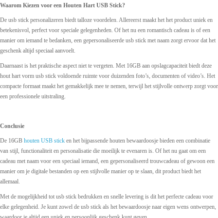
Waarom Kiezen voor een Houten Hart USB Stick?
De usb stick personalizeren biedt talloze voordelen. Allereerst maakt het het product uniek en
betekenisvol, perfect voor speciale gelegenheden. Of het nu een romantisch cadeau is of een
manier om iemand te bedanken, een gepersonaliseerde usb stick met naam zorgt ervoor dat het
geschenk altijd speciaal aanvoelt.
Daarnaast is het praktische aspect niet te vergeten. Met 16GB aan opslagcapaciteit biedt deze
hout hart vorm usb stick voldoende ruimte voor duizenden foto’s, documenten of video’s. Het
compacte formaat maakt het gemakkelijk mee te nemen, terwijl het stijlvolle ontwerp zorgt voor
een professionele uitstraling.
Conclusie
De 16GB
houten USB stick
en het bijpassende houten bewaardoosje bieden een combinatie
van stijl, functionaliteit en personalisatie die moeilijk te evenaren is. Of het nu gaat om een
cadeau met naam voor een speciaal iemand, een gepersonaliseerd trouwcadeau of gewoon een
manier om je digitale bestanden op een stijlvolle manier op te slaan, dit product biedt het
allemaal.
Met de mogelijkheid tot usb stick bedrukken en snelle levering is dit het perfecte cadeau voor
elke gelegenheid. Je kunt zowel de usb stick als het bewaardoosje naar eigen wens ontwerpen,
waardoor je altijd een uniek en persoonlijk geschenk kunt geven.