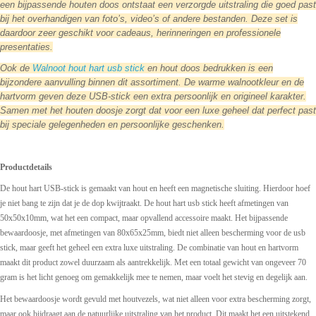
een bijpassende houten doos ontstaat een verzorgde uitstraling die goed past
bij het overhandigen van foto’s, video’s of andere bestanden. Deze set is
daardoor zeer geschikt voor cadeaus, herinneringen en professionele
presentaties.
Ook de
Walnoot hout hart usb stick
en hout doos bedrukken is een
bijzondere aanvulling binnen dit assortiment. De warme walnootkleur en de
hartvorm geven deze USB-stick een extra persoonlijk en origineel karakter.
Samen met het houten doosje zorgt dat voor een luxe geheel dat perfect past
bij speciale gelegenheden en persoonlijke geschenken.
Productdetails
De hout hart USB-stick is gemaakt van hout en heeft een magnetische sluiting. Hierdoor hoef
je niet bang te zijn dat je de dop kwijtraakt.
De hout hart usb stick heeft afmetingen van
50x50x10mm, wat het een compact, maar opvallend accessoire maakt. Het bijpassende
bewaardoosje, met afmetingen van 80x65x25mm, biedt niet alleen bescherming voor de usb
stick, maar geeft het geheel een extra luxe uitstraling. De combinatie van hout en hartvorm
maakt dit product zowel duurzaam als aantrekkelijk. Met een totaal gewicht van ongeveer 70
gram is het licht genoeg om gemakkelijk mee te nemen, maar voelt het stevig en degelijk aan.
Het bewaardoosje wordt gevuld met houtvezels, wat niet alleen voor extra bescherming zorgt,
maar ook bijdraagt aan de natuurlijke uitstraling van het product. Dit maakt het een uitstekend