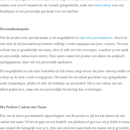
cadeau voor zowel romantische als formele gelegenheden, zoals een
trouwcadeau
voor een
bruidspaar of een persoonlijk geschenk voor een dierbare.
Personalisatieopties
Wat dit product echt speciaal maakt, is de mogelijkheid tot
usb stick personalizeren
. Zowel de
usb stick als het bewaardoosje kunnen volledig worden aangepast aan jouw wensen. Via onze
website kun je gemakkelijk een naam, tekst of zelfs een foto toevoegen, waardoor je een uniek
en persoonlijk cadeau kunt creëren. Deze opties maken het product niet alleen een praktisch
opslagapparaat, maar ook een persoonlijk aandenken.
De mogelijkheid tot usb stick bedrukken in full colour zorgt ervoor dat jouw ontwerp helder en
scherp op de stick wordt weergegeven. Dit maakt het een ideaal geschenk voor gelegenheden
zoals verjaardagen, jubilea of zelfs als bedankje op een bruiloft. Het is een cadeau dat niet
alleen praktisch is, maar ook een persoonlijke boodschap kan overbrengen.
Het Perfecte Cadeau met Naam
Een van de meest gewaardeerde eigenschappen van dit product is dat het kan dienen als een
cadeau met naam. Of het nu gaat om een bruiloft, een jubileum of gewoon om je liefde te tonen
aan iemand die belangrijk voor je is, deze usb stick met naam biedt een manier om je gevoelens