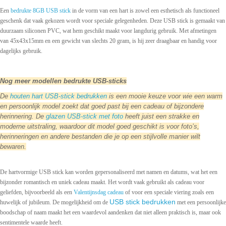
Een
bedrukte 8GB USB stick
in de vorm van een hart is zowel een esthetisch als functioneel
geschenk dat vaak gekozen wordt voor speciale gelegenheden. Deze USB stick is gemaakt van
duurzaam siliconen PVC, wat hem geschikt maakt voor langdurig gebruik. Met afmetingen
van 45x43x15mm en een gewicht van slechts 20 gram, is hij zeer draagbaar en handig voor
dagelijks gebruik.
Nog meer modellen bedrukte USB-sticks
De
houten hart USB-stick bedrukken
is een mooie keuze voor wie een warm
en persoonlijk model zoekt dat goed past bij een cadeau of bijzondere
herinnering. De
glazen USB-stick met foto
heeft juist een strakke en
moderne uitstraling, waardoor dit model goed geschikt is voor foto’s,
herinneringen en andere bestanden die je op een stijlvolle manier wilt
bewaren.
De hartvormige USB stick kan worden gepersonaliseerd met namen en datums, wat het een
bijzonder romantisch en uniek cadeau maakt. Het wordt vaak gebruikt als cadeau voor
geliefden, bijvoorbeeld als een
Valentijnsdag cadeau
of voor een speciale viering zoals een
USB stick bedrukken
huwelijk of jubileum. De mogelijkheid om de
met een persoonlijke
boodschap of naam maakt het een waardevol aandenken dat niet alleen praktisch is, maar ook
sentimentele waarde heeft.