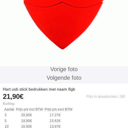
Vorige foto
Volgende foto
Hart usb stick bedrukken met naam 8gb
21,90€
Prijs in spaarpunten: 180
Korting
:
Aantal
Prijs p/s incl BTW
Prijs p/s excl BTW
3
20,90€
17.27€
5
18,90€
15.62€
10
16,90€
13.97€