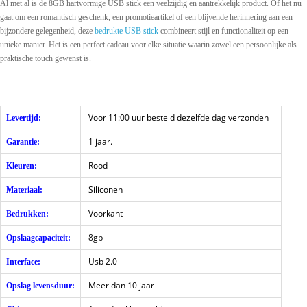
Al met al is de 8GB hartvormige USB stick een veelzijdig en aantrekkelijk product. Of het nu
gaat om een romantisch geschenk, een promotieartikel of een blijvende herinnering aan een
bijzondere gelegenheid, deze
bedrukte USB stick
combineert stijl en functionaliteit op een
unieke manier. Het is een perfect cadeau voor elke situatie waarin zowel een persoonlijke als
praktische touch gewenst is.
Voor 11:00 uur besteld dezelfde dag verzonden
Levertijd:
1 jaar.
Garantie:
Rood
Kleuren:
Siliconen
Materiaal:
Voorkant
Bedrukken:
8gb
Opslaagcapaciteit:
Usb 2.0
Interface:
Meer dan 10 jaar
Opslag levensduur: