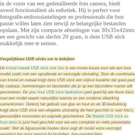
in de vorm van een gedetailleerde foto camera, biedt
zowel functionaliteit als esthetiek. Hij is perfect voor
fotografie-enthousiastelingen en professionals die hun
passie willen laten zien terwijl ze belangrijke bestanden
opslaan. Met zijn compacte afmetingen van 30x35x42mm
en een gewicht van slechts 20 gram, is deze USB stick
makkelijk mee te nemen.
Vergelijkbare USB sticks om te bekijken
De
kristal metaal USB stick met foto
is een mooie keuze voor wie een luxe
model zoekt met een opvallende en verzorgde uitstraling. Door de combinatie
van kristal en metaal krijgt deze USB stick een stijlvol karakter dat goed past
bij cadeaus, herinneringen en bestanden die je op een bijzondere manier wilt
presenteren.
De
glas hout USB stick bedrukken
past goed bij wie liever kiest
voor een model waarin natuurlijke warmte en een moderne afwerking
samenkomen. Dankzij het gebruik van glas en hout en de 3D-bedrukking
krijgt deze USB stick een elegante uitstraling die heel geschikt is voor foto’s,
persoonlijke momenten en originele geschenken.
De
Madrid USB stick en
hout doos
is juist heel geschikt voor wie een complete en nette presentatie
zoekt. Met de bijpassende houten doos oogt dit model extra verzorgd,
waardoor het mooi aansluit bij bruiloften, foto-overdrachten,