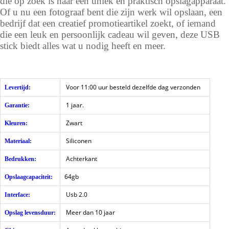
die op zoek is naar een uniek en praktisch opslagapparaat.
Of u nu een fotograaf bent die zijn werk wil opslaan, een
bedrijf dat een creatief promotieartikel zoekt, of iemand
die een leuk en persoonlijk cadeau wil geven, deze USB
stick biedt alles wat u nodig heeft en meer.
Voor 11:00 uur besteld dezelfde dag verzonden
Levertijd:
1 jaar.
Garantie:
Zwart
Kleuren:
Siliconen
Materiaal:
Achterkant
Bedrukken:
64gb
Opslaagcapaciteit:
Usb 2.0
Interface:
Meer dan 10 jaar
Opslag levensduur: