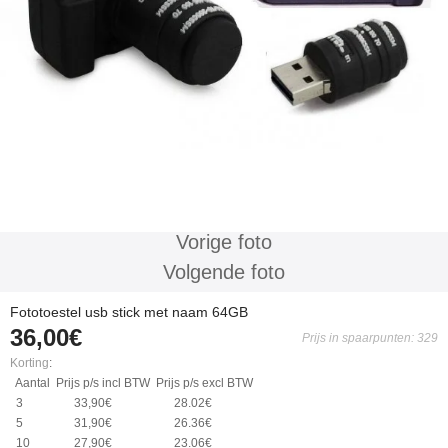
Vorige foto
Volgende foto
Fototoestel usb stick met naam 64GB
36,00€
Prijs in spaarpunten: 329
Korting
:
Aantal
Prijs p/s incl BTW
Prijs p/s excl BTW
3
33,90€
28.02€
5
31,90€
26.36€
10
27,90€
23.06€