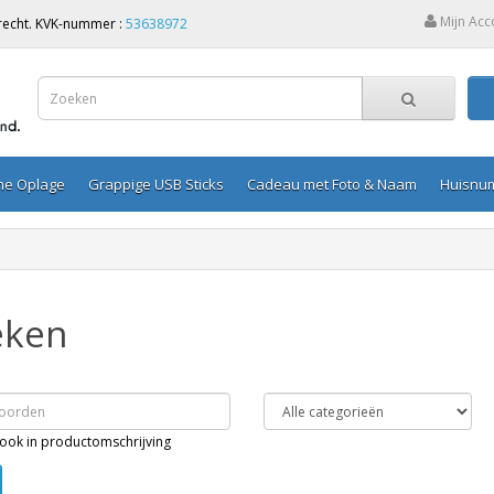
Mijn Acc
Utrecht. KVK-nummer :
53638972
ine Oplage
Grappige USB Sticks
Cadeau met Foto & Naam
Huisnu
eken
ook in productomschrijving