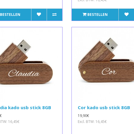
BESTELLEN
BESTELLEN
dia kado usb stick 8GB
Cor kado usb stick 8GB
€
19,90€
 BTW: 16,45€
Excl. BTW: 16,45€