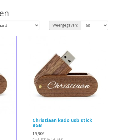
oen
Weergegeven:
Christiaan kado usb stick
8GB
19,90€
Excl. BTW: 16,45€