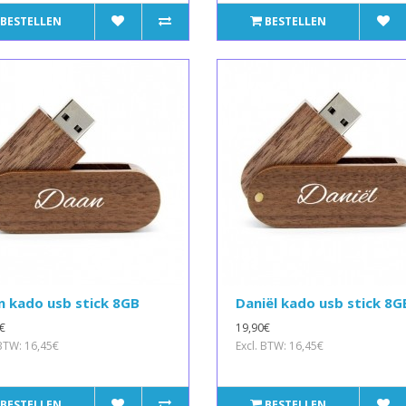
BESTELLEN
BESTELLEN
 kado usb stick 8GB
Daniël kado usb stick 8G
€
19,90€
 BTW: 16,45€
Excl. BTW: 16,45€
BESTELLEN
BESTELLEN