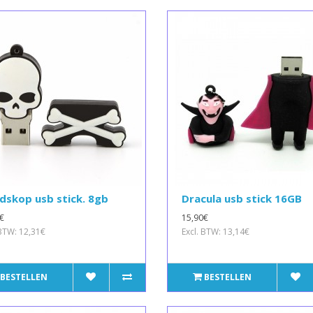
dskop usb stick. 8gb
Dracula usb stick 16GB
€
15,90€
 BTW: 12,31€
Excl. BTW: 13,14€
BESTELLEN
BESTELLEN