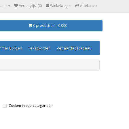
ount
Verlanglijst (0)
Winkelwagen
Afrekenen
0 product(en) - 0,00€
mmer Borden
Tekstborden
Verjaardagscadeau
Zoeken in sub-categorieën