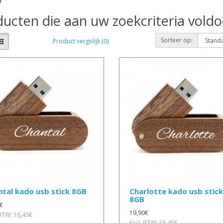
ucten die aan uw zoekcriteria vold
Sorteer op:
Product vergelijk (0)
tal kado usb stick 8GB
Charlotte kado usb stick
8GB
€
19,90€
 BTW: 16,45€
Excl. BTW: 16,45€