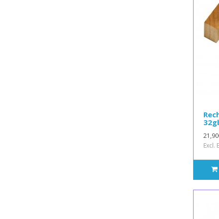
Rech
32g
21,90
Excl.