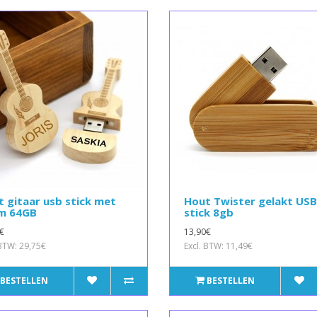
 gitaar usb stick met
Hout Twister gelakt USB
m 64GB
stick 8gb
€
13,90€
 BTW: 29,75€
Excl. BTW: 11,49€
BESTELLEN
BESTELLEN