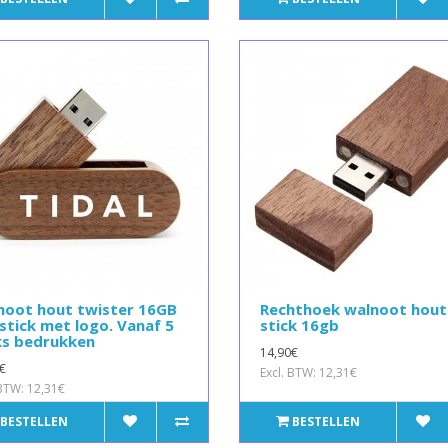
noot hout twister 16GB
Rechthoek walnoot hout
stick met logo. Vanaf 5
stick 16gb
ks bedrukken
14,90€
€
Excl. BTW: 12,31€
 BTW: 12,31€
BESTELLEN
BESTELLEN