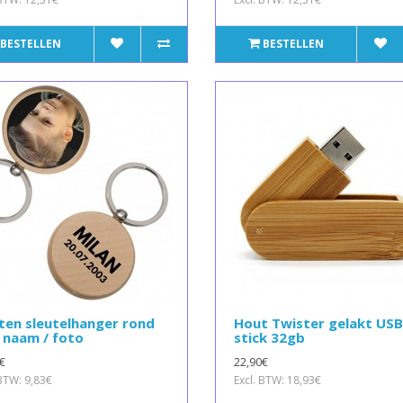
BESTELLEN
BESTELLEN
ten sleutelhanger rond
Hout Twister gelakt USB
 naam / foto
stick 32gb
€
22,90€
 BTW: 9,83€
Excl. BTW: 18,93€