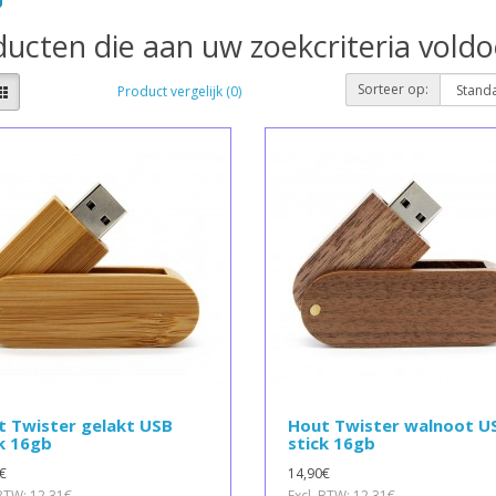
ucten die aan uw zoekcriteria vold
Sorteer op:
Product vergelijk (0)
t Twister gelakt USB
Hout Twister walnoot U
k 16gb
stick 16gb
€
14,90€
 BTW: 12,31€
Excl. BTW: 12,31€