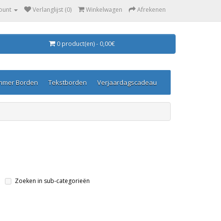
ount
Verlanglijst (0)
Winkelwagen
Afrekenen
0 product(en) - 0,00€
mmer Borden
Tekstborden
Verjaardagscadeau
Zoeken in sub-categorieën