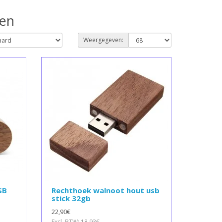
oen
Weergegeven:
SB
Rechthoek walnoot hout usb
stick 32gb
22,90€
Excl. BTW: 18,93€