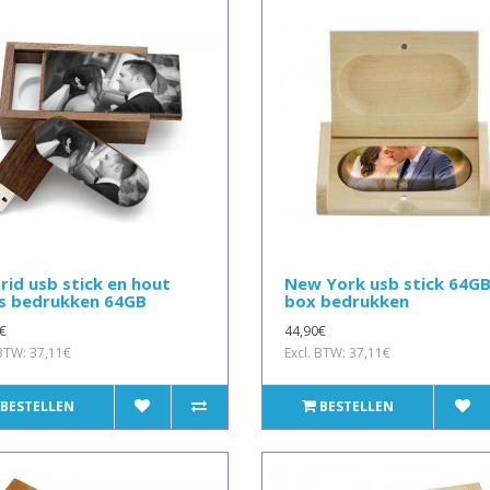
id usb stick en hout
New York usb stick 64GB
s bedrukken 64GB
box bedrukken
€
44,90€
 BTW: 37,11€
Excl. BTW: 37,11€
BESTELLEN
BESTELLEN