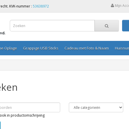
Mijn Acc
Utrecht. KVK-nummer :
53638972
ine Oplage
Grappige USB Sticks
Cadeau met Foto & Naam
Huisnu
eken
ook in productomschrijving