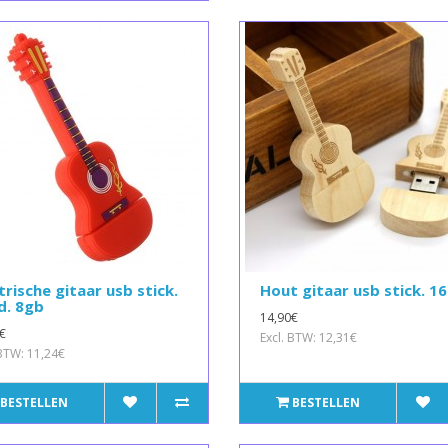
trische gitaar usb stick.
Hout gitaar usb stick. 1
d. 8gb
14,90€
€
Excl. BTW: 12,31€
 BTW: 11,24€
BESTELLEN
BESTELLEN