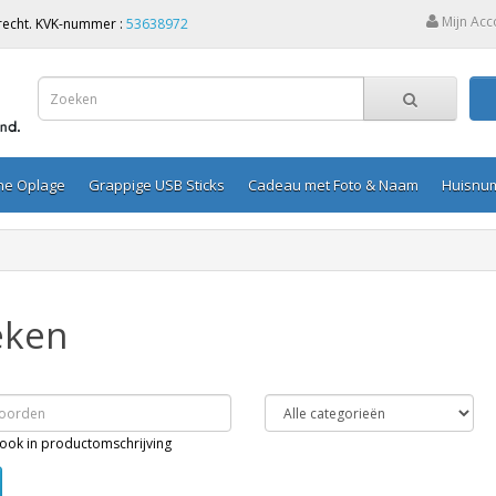
Mijn Acc
Utrecht. KVK-nummer :
53638972
ine Oplage
Grappige USB Sticks
Cadeau met Foto & Naam
Huisnu
eken
ook in productomschrijving