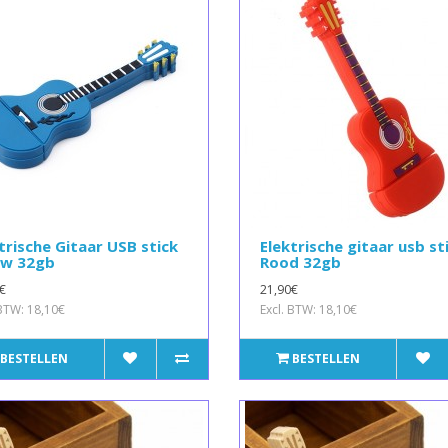
trische Gitaar USB stick
Elektrische gitaar usb st
uw 32gb
Rood 32gb
€
21,90€
 BTW: 18,10€
Excl. BTW: 18,10€
BESTELLEN
BESTELLEN