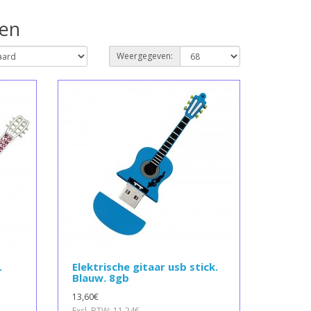
oen
Weergegeven:
.
Elektrische gitaar usb stick.
Blauw. 8gb
13,60€
Excl. BTW: 11,24€