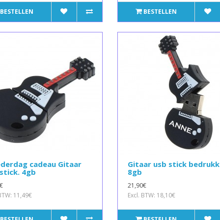
BESTELLEN
BESTELLEN
derdag cadeau Gitaar
Gitaar usb stick bedruk
stick. 4gb
8gb
€
21,90€
 BTW: 11,49€
Excl. BTW: 18,10€
BESTELLEN
BESTELLEN