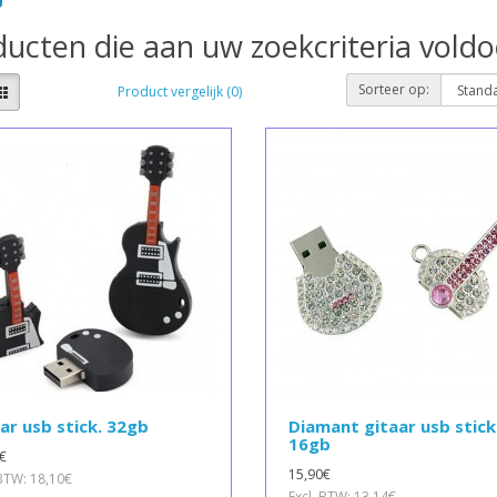
ucten die aan uw zoekcriteria vold
Sorteer op:
Product vergelijk (0)
ar usb stick. 32gb
Diamant gitaar usb stick
16gb
€
15,90€
 BTW: 18,10€
Excl. BTW: 13,14€