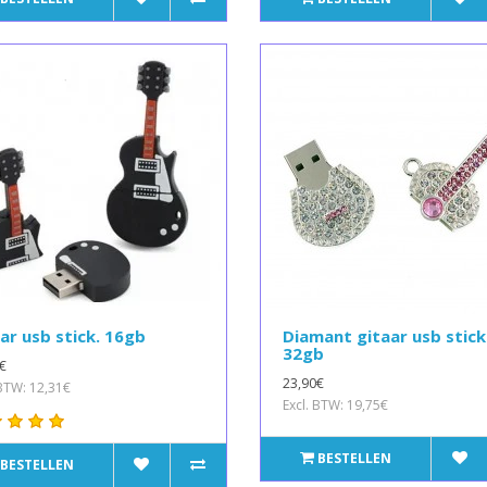
ar usb stick. 16gb
Diamant gitaar usb stick
32gb
€
23,90€
 BTW: 12,31€
Excl. BTW: 19,75€
BESTELLEN
BESTELLEN