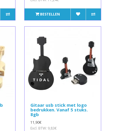
BESTELLEN
gb
Gitaar usb stick met logo
bedrukken. Vanaf 5 stuks.
8gb
11,90€
Excl. BTW: 9,83€