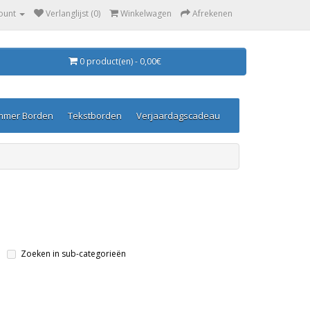
ount
Verlanglijst (0)
Winkelwagen
Afrekenen
0 product(en) - 0,00€
mmer Borden
Tekstborden
Verjaardagscadeau
Zoeken in sub-categorieën