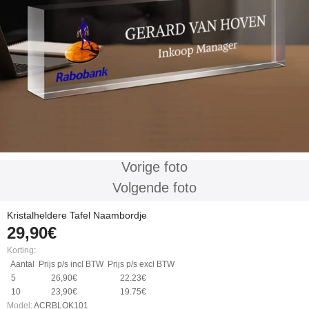
Vorige foto
Volgende foto
Kristalheldere Tafel Naambordje
29,90€
Korting
:
Aantal
Prijs p/s incl BTW
Prijs p/s excl BTW
5
26,90€
22.23€
10
23,90€
19.75€
Model:
ACRBLOK101