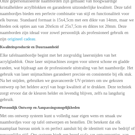
Onze gepersonaliseerde naamborden zijn gemaakt van hoogwaardige
kristalheldere acrylblokken en garanderen uitzonderlijke kwaliteit. Deze tafel
naambordjes bieden een perfecte combinatie van stijl en functionaliteit voor
elk bureau. Standaard formaat is 15x4,5cm met een dikte van 14mm, maar we
bieden ook opties aan van 20x6cm of 25x7,5cm en diktes tot 20mm. Deze
naamborden zijn ideaal voor zowel persoonlijk als professioneel gebruik en
zijn
origineel cadeau
.
Kwaliteitsproductie en Duurzaamheid
Elke tafelnaambordje begint met het zorgvuldig lasersnijden van het
acrylglasblok. Onze laser snijmachines zorgen voor uiterst schone en gladde
randen, wat bijdraagt aan de professionele uitstraling van het naambordje. Het
gebruik van laser snijmachines garandeert precisie en consistentie bij elk stuk.
Na het snijden, gebruiken we geavanceerde UV-printers om uw gekozen
ontwerp op het heldere acryl van hoge kwaliteit af te drukken. Deze techniek
zorgt ervoor dat de kleuren helder en levendig blijven, zelfs na langdurig
gebruik.
Persoonlijk Ontwerp en Aanpassingsmogelijkheden
Met ons ontwerp systeem kunt u volledig naar eigen wens en smaak uw
naambordjes voor op tafel ontwerpen en bestellen. Dit betekent dat elk
naamplaat bureau uniek is en perfect aansluit bij de identiteit van uw bedrijf of
persoonlijke stijl. Ons systeem biedt een breed scala aan ontwerpopties, van