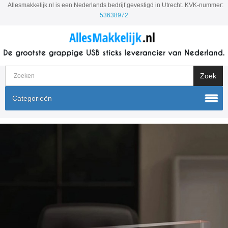
Allesmakkelijk.nl is een Nederlands bedrijf gevestigd in Utrecht. KVK-nummer:
53638972
Categorieën