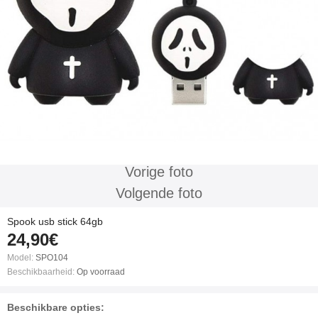
Vorige foto
Volgende foto
Spook usb stick 64gb
24,90€
Model:
SPO104
Beschikbaarheid:
Op voorraad
Beschikbare opties: