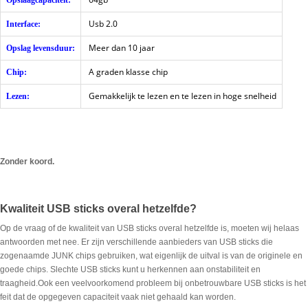
Opslaagcapaciteit:
Usb 2.0
Interface:
Meer dan 10 jaar
Opslag levensduur:
A graden klasse chip
Chip:
Gemakkelijk te lezen en te lezen in hoge snelheid
Lezen:
Zonder koord.
Kwaliteit USB sticks overal hetzelfde?
Op de vraag of de kwaliteit van USB sticks overal hetzelfde is, moeten wij helaas
antwoorden met nee. Er zijn verschillende aanbieders van USB sticks die
zogenaamde JUNK chips gebruiken, wat eigenlijk de uitval is van de originele en
goede chips. Slechte USB sticks kunt u herkennen aan onstabiliteit en
traagheid.Ook een veelvoorkomend probleem bij onbetrouwbare USB sticks is het
feit dat de opgegeven capaciteit vaak niet gehaald kan worden.