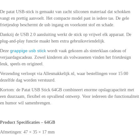
De patat USB-stick is gemaakt van zacht siliconen materiaal dat schokken
vangt en prettig aanvoelt. Het compacte model past in iedere tas. De gele
frietjesdop beschermt de usb ingang en voorkomt stof en schade.
Dankzij de USB 2.0 aansluiting werkt de stick op vrijwel elk apparaat. De
plug-and-play functie maakt hem extra gebruiksvriendelijk.
grappige usb stick
Deze
wordt vaak gekozen als sinterklaas cadeau of
verjaardagscadeau. Zowel kinderen als volwassenen vinden het frietdesign
leuk, speels en origineel.
Verzending verloopt via Allesmakkelijk.nl, waar bestellingen voor 15:00
dezelfde dag worden verstuurd.
Kortom: de Patat USB Stick 64GB combineert enorme opslagcapaciteit met
een duurzaam, flexibel en opvallend ontwerp. Voor iedereen die functionaliteit
en humor wil samenbrengen.
Product Specificaties – 64GB
Afmetingen: 47 × 35 × 17 mm