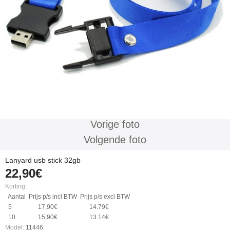
Vorige foto
Volgende foto
Lanyard usb stick 32gb
22,90€
Korting
:
Aantal
Prijs p/s incl BTW
Prijs p/s excl BTW
5
17,90€
14.79€
10
15,90€
13.14€
Model:
11446