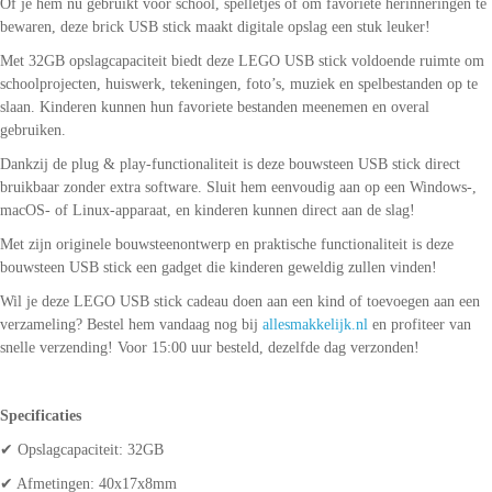
Of je hem nu gebruikt voor school, spelletjes of om favoriete herinneringen te
bewaren, deze brick USB stick maakt digitale opslag een stuk leuker!
Met 32GB opslagcapaciteit biedt deze LEGO USB stick voldoende ruimte om
schoolprojecten, huiswerk, tekeningen, foto’s, muziek en spelbestanden op te
slaan. Kinderen kunnen hun favoriete bestanden meenemen en overal
gebruiken.
Dankzij de plug & play-functionaliteit is deze bouwsteen USB stick direct
bruikbaar zonder extra software. Sluit hem eenvoudig aan op een Windows-,
macOS- of Linux-apparaat, en kinderen kunnen direct aan de slag!
Met zijn originele bouwsteenontwerp en praktische functionaliteit is deze
bouwsteen USB stick een gadget die kinderen geweldig zullen vinden!
Wil je deze LEGO USB stick cadeau doen aan een kind of toevoegen aan een
verzameling? Bestel hem vandaag nog bij
allesmakkelijk.nl
en profiteer van
snelle verzending! Voor 15:00 uur besteld, dezelfde dag verzonden!
Specificaties
✔ Opslagcapaciteit: 32GB
✔ Afmetingen: 40x17x8mm