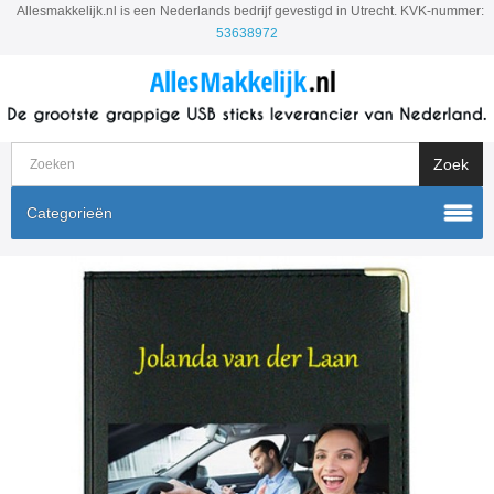
Allesmakkelijk.nl is een Nederlands bedrijf gevestigd in Utrecht. KVK-nummer:
53638972
Categorieën