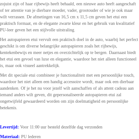
zojuist zijn of haar rijbewijs heeft behaald, een nieuwe auto heeft aangeschaft
of ter attentie van je dierbare moeder, vader, grootouder of wie je ook maar
wilt verrassen. De afmetingen van 16,5 cm x 11,5 cm geven het etui een
praktisch formaat, en de elegante zwarte kleur en het gebruik van kwalitatief
PU-leer geven het een stijlvolle uitstraling.
Het autopapieren etui vervult een praktisch doel in de auto, waarbij het perfect
geschikt is om diverse belangrijke autopapieren zoals het rijbewijs,
kentekenbewijs en meer netjes en overzichtelijk op te bergen. Daarnaast biedt
het etui een gevoel van luxe en elegantie, waardoor het niet alleen functioneel
is, maar ook visueel aantrekkelijk.
Met dit speciale etui combineer je functionaliteit met een persoonlijke touch,
waardoor het niet alleen een handig accessoire wordt, maar ook een dierbaar
aandenken. Of je het nu voor jezelf wilt aanschaffen of als attent cadeau aan
iemand anders wilt geven, dit gepersonaliseerde autopapieren etui zal
ongetwijfeld gewaardeerd worden om zijn doelmatigheid en persoonlijke
betekenis.
Levertijd:
Voor 11:00 uur besteld dezelfde dag verzonden
Materiaal:
PU lederen