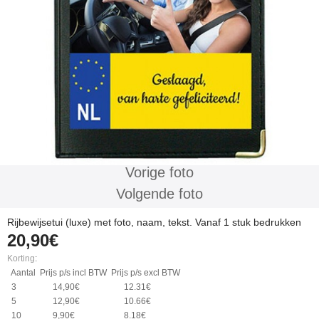
Vorige foto
Volgende foto
Rijbewijsetui (luxe) met foto, naam, tekst. Vanaf 1 stuk bedrukken
20,90€
Korting
:
Aantal
Prijs p/s incl BTW
Prijs p/s excl BTW
3
14,90€
12.31€
5
12,90€
10.66€
10
9,90€
8.18€